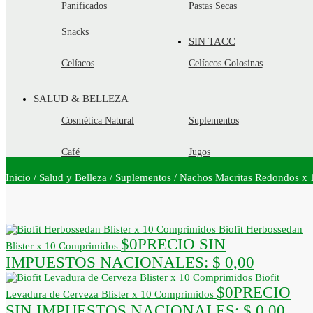
Panificados
Pastas Secas
Snacks
SIN TACC
Celíacos
Celíacos Golosinas
SALUD & BELLEZA
Cosmética Natural
Suplementos
Café
Jugos
Inicio
/
Salud y Belleza
/
Suplementos
/
Nachos Macritas Redondos x
Biofit Herbossedan
$
0
PRECIO SIN
Blister x 10 Comprimidos
IMPUESTOS NACIONALES:
$ 0,00
Biofit
$
0
PRECIO
Levadura de Cerveza Blister x 10 Comprimidos
SIN IMPUESTOS NACIONALES:
$ 0,00