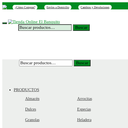
Skip
Skip
¿Cómo Comprar?
Envíos a Domicilio
Cambios y Devoluciones
to
to
navigation
content
INICIO
NOSOTROS
SUCURSALES
CONTACTO
Buscar
Buscar
por:
Buscar
Buscar
por:
PRODUCTOS
Almacén
Arrocitas
Dulces
Especias
Granolas
Heladera