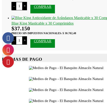
Crinway
-
+
COMPRAR
Polen
x
10
Ml
cantidad
Blue King Masticable x 30 Comprimidos
$
37.150
PRECIO SIN IMPUESTOS NACIONALES:
$ 30.702,48
Blue
-
+
COMPRAR
King
Masticable
x
30
Comprimidos
FORMAS DE PAGO
cantidad