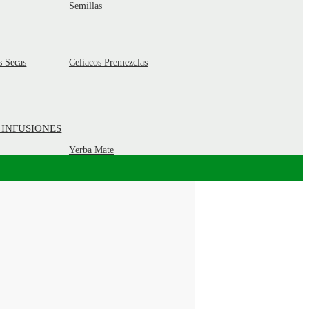
Semillas
s Secas
Celíacos Premezclas
 INFUSIONES
Yerba Mate