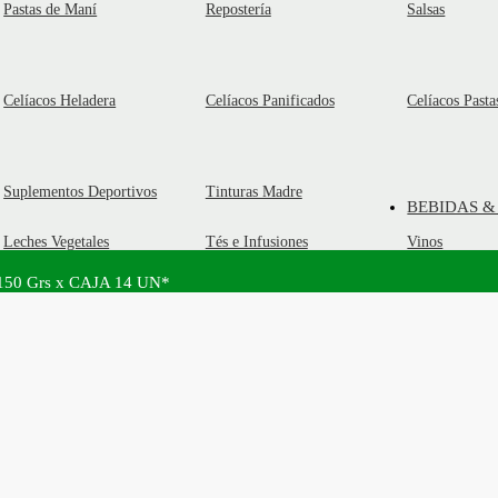
Pastas de Maní
Repostería
Salsas
Celíacos Heladera
Celíacos Panificados
Celíacos Pasta
Suplementos Deportivos
Tinturas Madre
BEBIDAS &
Leches Vegetales
Tés e Infusiones
Vinos
 150 Grs x CAJA 14 UN*