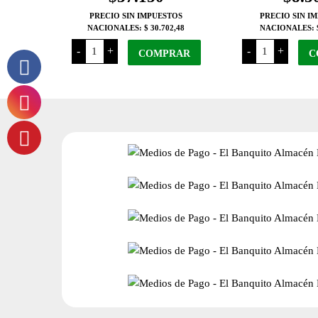
PRECIO SIN IMPUESTOS
PRECIO SIN I
NACIONALES:
$ 30.702,48
NACIONALES:
Blue
Bio
-
+
-
+
King
COMPRAR
Natural
C
Masticable
Plata
x
Coloidal
30
x
Comprimidos
250
cantidad
Ml
cantidad