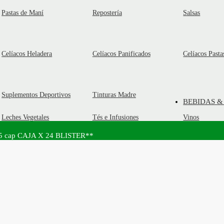
Pastas de Maní
Repostería
Salsas
Celíacos Heladera
Celíacos Panificados
Celíacos Pasta
Suplementos Deportivos
Tinturas Madre
BEBIDAS &
Leches Vegetales
Tés e Infusiones
Vinos
 x 5 cap CAJA X 24 BLISTER**