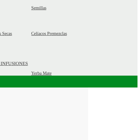
Semillas
s Secas
Celíacos Premezclas
 INFUSIONES
Yerba Mate