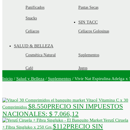
Panificados
Pastas Secas
Snacks
SIN TACC
Celíacos
Celíacos Golosinas
SALUD & BELLEZA
Cosmética Natural
Suplementos
Café
Jugos
Inicio
/
Salud y Belleza
/
Suplementos
/
Vivir Nat Espirulina Adelga
Vitacé Vitamina C x 30
$
8.550
PRECIO SIN IMPUESTOS
Comprimidos
NACIONALES:
$ 7.066,12
Yerutí Ciruela
$
112
PRECIO SIN
+ Fibra Singluko x 250 Grs