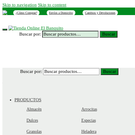
Skip to navigation
Skip to content
¿Cómo Comprar?
Envíos a Domicilio
Cambios y Devoluciones
INICIO
NOSOTROS
SUCURSALES
CONTACTO
Buscar por:
Buscar
Buscar por:
Buscar
PRODUCTOS
Almacén
Arrocitas
Dulces
Especias
Granolas
Heladera