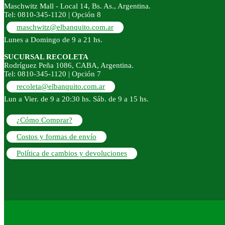
Maschwitz Mall - Local 14, Bs. As., Argentina.
Tel: 0810-345-1120 | Opción 8
maschwitz@elbanquito.com.ar
Lunes a Domingo de 9 a 21 hs.
SUCURSAL RECOLETA
Rodríguez Peña 1086, CABA, Argentina.
Tel: 0810-345-1120 | Opción 7
recoleta@elbanquito.com.ar
Lun a Vier. de 9 a 20:30 hs. Sáb. de 9 a 15 hs.
¿Cómo Comprar?
Costos y formas de envío
Política de cambios y devoluciones