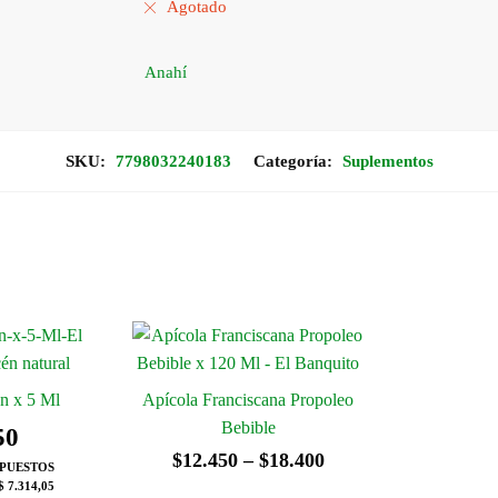
Agotado
Anahí
SKU:
7798032240183
Categoría:
Suplementos
n x 5 Ml
Apícola Franciscana Propoleo
Bebible
50
Rango
$
12.450
–
$
18.400
MPUESTOS
$ 7.314,05
de