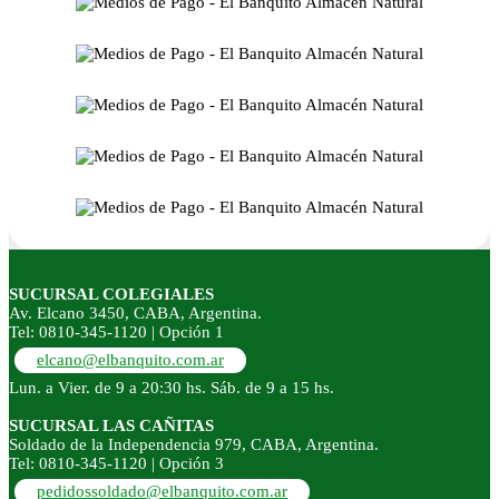
SUCURSAL COLEGIALES
Av. Elcano 3450, CABA, Argentina.
Tel: 0810-345-1120 | Opción 1
elcano@elbanquito.com.ar
Lun. a Vier. de 9 a 20:30 hs. Sáb. de 9 a 15 hs.
SUCURSAL LAS CAÑITAS
Soldado de la Independencia 979, CABA, Argentina.
Tel: 0810-345-1120 | Opción 3
pedidossoldado@elbanquito.com.ar