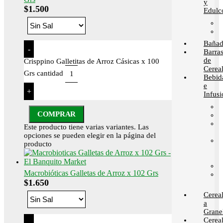
y
$
1.500
Edulc
Bañad
-
Barra
de
Crisppino Galletitas de Arroz Cásicas x 100
Cerea
Grs cantidad
Bebid
e
+
Infusi
COMPRAR
Este producto tiene varias variantes. Las
opciones se pueden elegir en la página del
producto
Macrobióticas Galletas de Arroz x 102 Grs
$
1.650
Cerea
a
Grane
Cerea
-