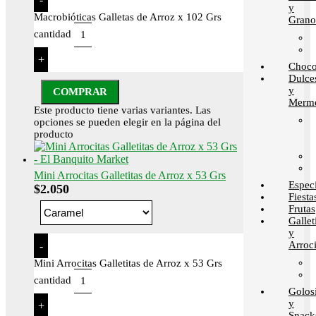
y
Macrobióticas Galletas de Arroz x 102 Grs
Grano
cantidad
+
Choco
Dulce
y
COMPRAR
Merme
Este producto tiene varias variantes. Las
opciones se pueden elegir en la página del
producto
Mini Arrocitas Galletitas de Arroz x 53 Grs
Espec
$
2.050
Fiesta
Frutas
Gallet
y
Arroci
-
Mini Arrocitas Galletitas de Arroz x 53 Grs
cantidad
Golos
y
+
Snack