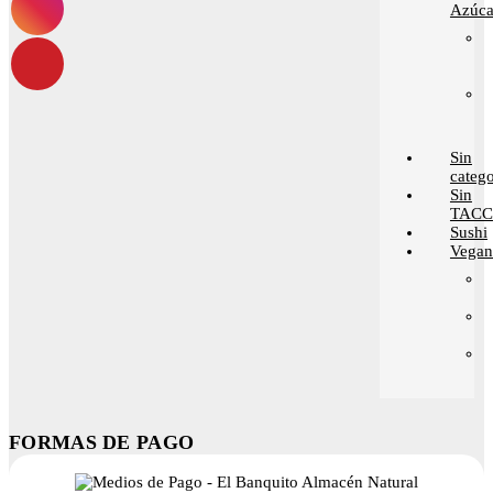
Azúca
Sin
catego
Sin
TACC
Sushi
Vega
FORMAS DE PAGO