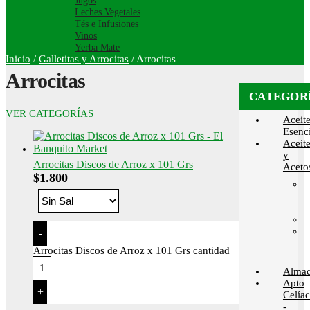
Jugos
Leches Vegetales
Tés e Infusiones
Vinos
Yerba Mate
Inicio
/
Galletitas y Arrocitas
/
Arrocitas
Arrocitas
CATEGOR
VER CATEGORÍAS
Aceit
Esenci
Aceit
y
Arrocitas Discos de Arroz x 101 Grs
Aceto
$
1.800
-
Arrocitas Discos de Arroz x 101 Grs cantidad
Alma
Apto
+
Celía
-