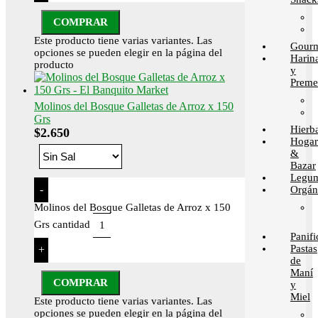
COMPRAR
Este producto tiene varias variantes. Las
Gour
opciones se pueden elegir en la página del
Harin
producto
y
Preme
Molinos del Bosque Galletas de Arroz x 150
Grs
Hierb
$
2.650
Hogar
&
Bazar
Legum
-
Orgán
Molinos del Bosque Galletas de Arroz x 150
Grs cantidad
Panif
Pastas
+
de
Maní
COMPRAR
y
Miel
Este producto tiene varias variantes. Las
opciones se pueden elegir en la página del