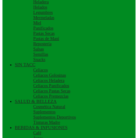
Heladera
Helados
Legumbres
Mermeladas
Miel
Panificados
Pastas Secas
Pastas de Maní
Repostería
Salsas
Semillas
Snacks
SIN TACC
Celíacos
Celíacos Golosinas
Celíacos Heladera
Celíacos Panificados
Celíacos Pastas Secas
Celíacos Premezclas
SALUD & BELLEZA
Cosmética Natural
Suplementos
Suplementos Deportivos
Tinturas Madre
BEBIDAS & INFUSIONES
Café