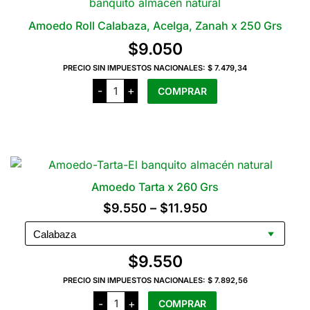
variantes.
Las
Amoedo Roll Calabaza, Acelga, Zanah x 250 Grs
opciones
$
9.050
se
pueden
PRECIO SIN IMPUESTOS NACIONALES:
$ 7.479,34
Amoedo
elegir
-
+
COMPRAR
Roll
en
Calabaza,
Acelga,
la
Zanah
x
página
250
del
Grs
cantidad
producto
Amoedo Tarta x 260 Grs
Rango
$
9.550
–
$
11.950
de
precios:
$
9.550
desde
PRECIO SIN IMPUESTOS NACIONALES:
$ 7.892,56
$9.550
Amoedo
-
+
COMPRAR
Tarta
hasta