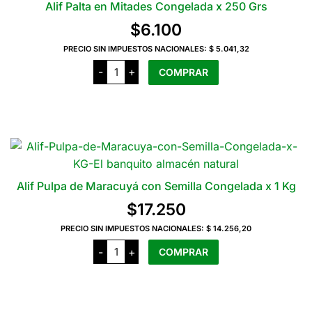
Alif Palta en Mitades Congelada x 250 Grs
opciones
$
6.100
se
pueden
PRECIO SIN IMPUESTOS NACIONALES:
$ 5.041,32
Alif
elegir
-
+
COMPRAR
Palta
en
en
Mitades
la
Congelada
x
página
250
del
Grs
cantidad
producto
Alif Pulpa de Maracuyá con Semilla Congelada x 1 Kg
$
17.250
PRECIO SIN IMPUESTOS NACIONALES:
$ 14.256,20
Alif
-
+
COMPRAR
Pulpa
de
Maracuyá
con
Semilla
Congelada