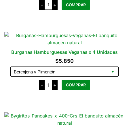
Booch
-
+
COMPRAR
Kombucha
hasta
cantidad
$6.100
Este
producto
tiene
varias
variantes.
Las
Burganas Hamburguesas Veganas x 4 Unidades
opciones
$
5.850
se
pueden
elegir
Burganas
en
-
+
COMPRAR
Hamburguesas
Veganas
la
x
Este
página
4
producto
Unidades
del
cantidad
tiene
producto
varias
variantes.