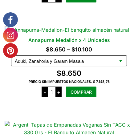
x
260
$11.950
Este
Grs
producto
cantidad
tiene
varias
variantes.
Annapurna Medallón x 4 Unidades
Las
Rango
$
8.650
–
$
10.100
opciones
de
se
precios:
pueden
$
8.650
elegir
desde
en
PRECIO SIN IMPUESTOS NACIONALES:
$ 7.148,76
$8.650
Annapurna
la
-
+
COMPRAR
Medallón
hasta
página
x
4
$10.100
Este
del
Unidades
producto
producto
cantidad
tiene
varias
variantes.