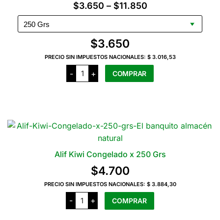
Rango
$
3.650
–
$
11.850
se
de
pueden
precios:
elegir
$
3.650
en
desde
la
PRECIO SIN IMPUESTOS NACIONALES:
$ 3.016,53
$3.650
Alif
página
-
+
COMPRAR
Frutilla
hasta
del
Congelada
cantidad
$11.850
Este
producto
producto
tiene
varias
variantes.
Las
Alif Kiwi Congelado x 250 Grs
opciones
$
4.700
se
pueden
PRECIO SIN IMPUESTOS NACIONALES:
$ 3.884,30
Alif
elegir
-
+
COMPRAR
Kiwi
en
Congelado
x