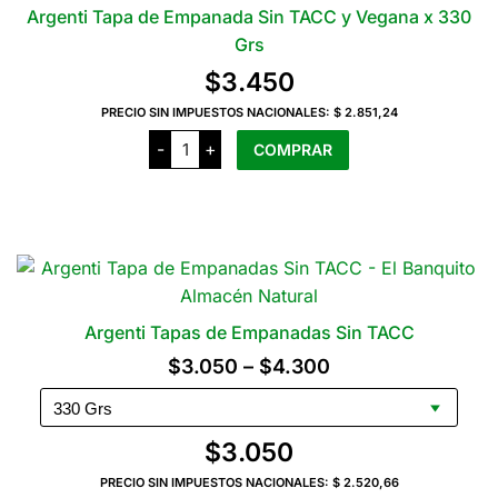
Las
Argenti Tapa de Empanada Sin TACC y Vegana x 330
opciones
Grs
se
$
3.450
pueden
elegir
PRECIO SIN IMPUESTOS NACIONALES:
$ 2.851,24
Argenti
en
-
+
COMPRAR
Tapa
la
de
Empanada
página
Sin
del
TACC
y
producto
Vegana
x
330
Grs
cantidad
Argenti Tapas de Empanadas Sin TACC
Rango
$
3.050
–
$
4.300
de
precios:
$
3.050
desde
PRECIO SIN IMPUESTOS NACIONALES:
$ 2.520,66
$3.050