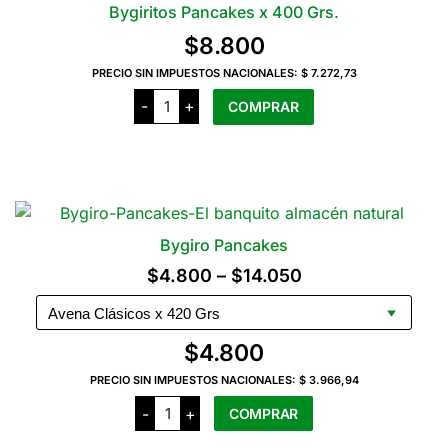
Las
Bygiritos Pancakes x 400 Grs.
opciones
$
8.800
se
pueden
PRECIO SIN IMPUESTOS NACIONALES:
$ 7.272,73
Bygiritos
elegir
-
+
COMPRAR
Pancakes
en
x
400
la
Grs.
cantidad
página
del
producto
Bygiro Pancakes
Rango
$
4.800
–
$
14.050
de
precios:
$
4.800
desde
PRECIO SIN IMPUESTOS NACIONALES:
$ 3.966,94
$4.800
Bygiro
-
+
COMPRAR
Pancakes
hasta
cantidad