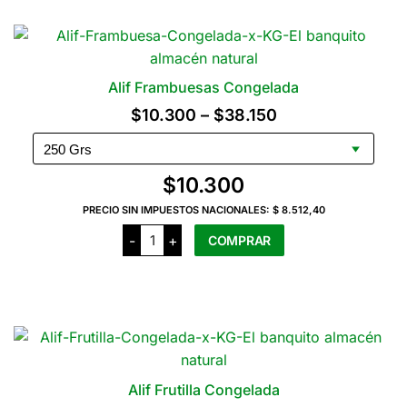
tiene
varias
variantes.
Las
Alif Frambuesas Congelada
opciones
Rango
$
10.300
–
$
38.150
se
de
pueden
precios:
elegir
$
10.300
en
desde
la
PRECIO SIN IMPUESTOS NACIONALES:
$ 8.512,40
$10.300
Alif
página
-
+
COMPRAR
Frambuesas
hasta
del
Congelada
cantidad
$38.150
Este
producto
producto
tiene
varias
variantes.
Las
Alif Frutilla Congelada
opciones