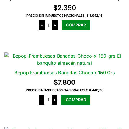
precios:
$
2.350
desde
PRECIO SIN IMPUESTOS NACIONALES:
$ 1.942,15
$2.350
Beaudroit
-
+
COMPRAR
Yogur
hasta
Natural
sin
$4.450
Este
Azúcar
producto
cantidad
tiene
varias
variantes.
Las
Bepop Frambuesas Bañadas Choco x 150 Grs
opciones
$
7.800
se
pueden
PRECIO SIN IMPUESTOS NACIONALES:
$ 6.446,28
Bepop
elegir
-
+
COMPRAR
Frambuesas
en
Bañadas
Choco
la
x
150
página
Grs
del
cantidad