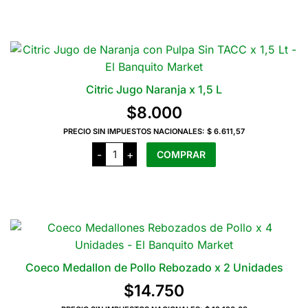
$14.050
Este
producto
tiene
varias
variantes.
Las
Citric Jugo Naranja x 1,5 L
opciones
$
8.000
se
pueden
PRECIO SIN IMPUESTOS NACIONALES:
$ 6.611,57
Citric
elegir
-
+
COMPRAR
Jugo
en
Naranja
x
la
1,5
L
página
cantidad
del
producto
Coeco Medallon de Pollo Rebozado x 2 Unidades
$
14.750