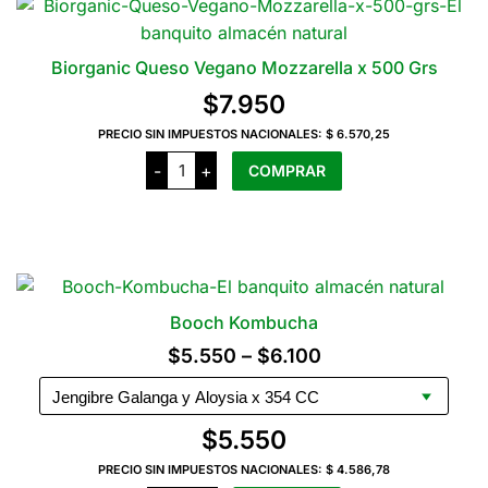
producto
Biorganic Queso Vegano Mozzarella x 500 Grs
$
7.950
PRECIO SIN IMPUESTOS NACIONALES:
$ 6.570,25
Biorganic
-
+
COMPRAR
Queso
Vegano
Mozzarella
x
500
Grs
cantidad
Booch Kombucha
Rango
$
5.550
–
$
6.100
de
precios:
$
5.550
desde
PRECIO SIN IMPUESTOS NACIONALES:
$ 4.586,78
$5.550