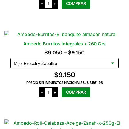
Amoedo
elegir
-
+
COMPRAR
Buñuelos
x
en
300
Este
la
Grs
producto
cantidad
página
tiene
del
varias
producto
variantes.
Amoedo Burritos Integrales x 260 Grs
Las
Rango
$
9.050
–
$
9.150
opciones
de
se
precios:
pueden
$
9.150
elegir
desde
en
PRECIO SIN IMPUESTOS NACIONALES:
$ 7.561,98
$9.050
Amoedo
la
-
+
COMPRAR
Burritos
hasta
página
Integrales
x
$9.150
Este
del
260
producto
producto
Grs
cantidad
tiene
varias