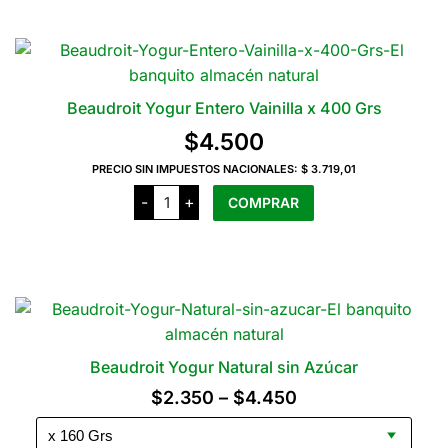
Rojos
la
x
página
400
Grs
del
cantidad
producto
Beaudroit Yogur Entero Vainilla x 400 Grs
$
4.500
PRECIO SIN IMPUESTOS NACIONALES:
$ 3.719,01
Beaudroit
-
+
COMPRAR
Yogur
Entero
Vainilla
x
400
Grs
cantidad
Beaudroit Yogur Natural sin Azúcar
Rango
$
2.350
–
$
4.450
de