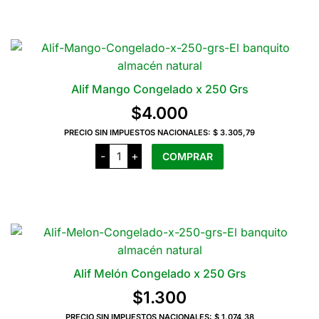
la
250
Grs
página
cantidad
del
producto
Alif Mango Congelado x 250 Grs
$
4.000
PRECIO SIN IMPUESTOS NACIONALES:
$ 3.305,79
Alif
-
+
COMPRAR
Mango
Congelado
x
250
Grs
cantidad
Alif Melón Congelado x 250 Grs
$
1.300
PRECIO SIN IMPUESTOS NACIONALES:
$ 1.074,38