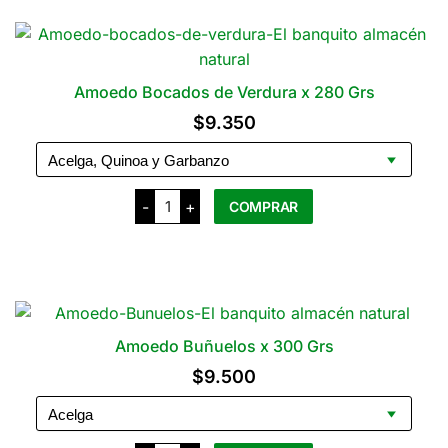
tiene
del
varias
producto
variantes.
Las
Amoedo Bocados de Verdura x 280 Grs
opciones
$
9.350
se
pueden
elegir
Amoedo
en
-
+
COMPRAR
Bocados
de
la
Verdura
Este
página
x
producto
280
del
Grs
tiene
producto
cantidad
varias
variantes.
Amoedo Buñuelos x 300 Grs
Las
$
9.500
opciones
se
pueden