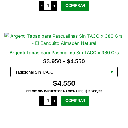
Argenti
-
+
COMPRAR
Tapas
hasta
de
Empanadas
$4.300
Este
Sin
producto
TACC
cantidad
tiene
varias
variantes.
Las
Argenti Tapas para Pascualina Sin TACC x 380 Grs
opciones
Rango
$
3.950
–
$
4.550
se
de
pueden
precios:
elegir
$
4.550
en
desde
la
PRECIO SIN IMPUESTOS NACIONALES:
$ 3.760,33
$3.950
Argenti
página
-
+
COMPRAR
Tapas
hasta
del
para
Pascualina
$4.550
Este
producto
Sin
producto
TACC
x
tiene
380