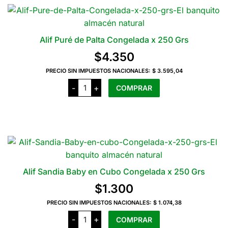
x
1
Kg
cantidad
Alif Puré de Palta Congelada x 250 Grs
$
4.350
PRECIO SIN IMPUESTOS NACIONALES:
$ 3.595,04
Alif
-
+
COMPRAR
Puré
de
Palta
Congelada
x
250
Grs
cantidad
Alif Sandia Baby en Cubo Congelada x 250 Grs
$
1.300
PRECIO SIN IMPUESTOS NACIONALES:
$ 1.074,38
Alif
-
+
COMPRAR
Sandia