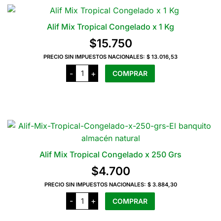
varias
variantes.
Alif Mix Tropical Congelado x 1 Kg
Las
$
15.750
opciones
PRECIO SIN IMPUESTOS NACIONALES:
$ 13.016,53
se
Alif
pueden
-
+
COMPRAR
Mix
elegir
Tropical
Congelado
en
x
1
la
Kg
página
cantidad
del
producto
Alif Mix Tropical Congelado x 250 Grs
$
4.700
PRECIO SIN IMPUESTOS NACIONALES:
$ 3.884,30
Alif
-
+
COMPRAR
Mix
Tropical
Congelado