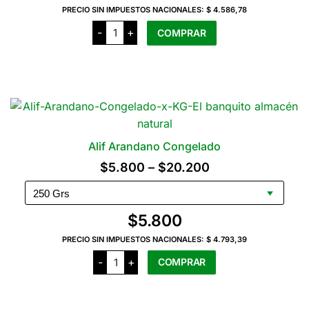
PRECIO SIN IMPUESTOS NACIONALES:
$ 4.586,78
Alif
-
+
COMPRAR
Ananá
Congelada
x
250
Grs
cantidad
Alif Arandano Congelado
Rango
$
5.800
–
$
20.200
de
precios:
$
5.800
desde
PRECIO SIN IMPUESTOS NACIONALES:
$ 4.793,39
$5.800
Alif
-
+
COMPRAR
Arandano
hasta
Congelado
cantidad
$20.200
Este
producto