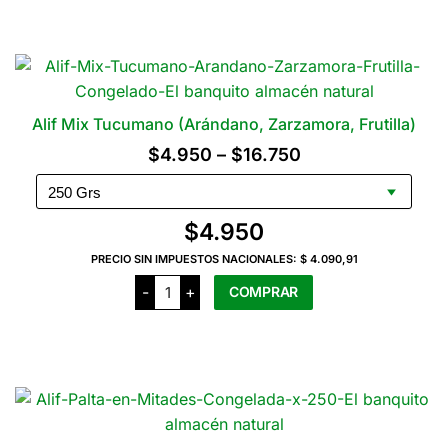
x
250
Grs
cantidad
Alif Mix Tucumano (Arándano, Zarzamora, Frutilla)
Rango
$
4.950
–
$
16.750
de
precios:
$
4.950
desde
PRECIO SIN IMPUESTOS NACIONALES:
$ 4.090,91
$4.950
Alif
-
+
COMPRAR
Mix
hasta
Tucumano
(Arándano,
$16.750
Este
Zarzamora,
producto
Frutilla)
cantidad
tiene
varias
variantes.
Las