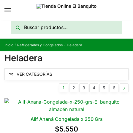
Skip
Skip
to
to
navigation
content
Buscar
Buscar
por:
Inicio
Refrigerados y Congelados
Heladera
/
/
Heladera
VER CATEGORÍAS
1
2
3
4
5
6
Alif Ananá Congelada x 250 Grs
$
5.550