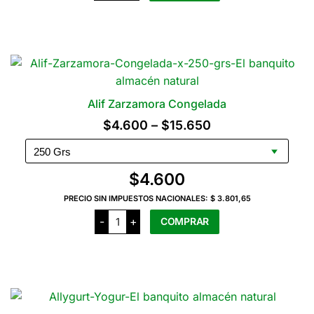
Baby
en
Cubo
Congelada
x
250
Grs
cantidad
Alif Zarzamora Congelada
Rango
$
4.600
–
$
15.650
de
precios:
$
4.600
desde
PRECIO SIN IMPUESTOS NACIONALES:
$ 3.801,65
$4.600
Alif
-
+
COMPRAR
Zarzamora
hasta
Congelada
cantidad
$15.650
Este
producto
tiene
varias
variantes.