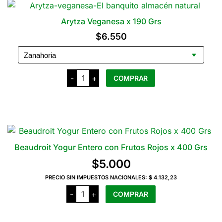
varias
Grs
cantidad
variantes.
Arytza Veganesa x 190 Grs
Las
$
6.550
opciones
se
pueden
Arytza
elegir
-
+
COMPRAR
Veganesa
x
en
190
Este
la
Grs
producto
cantidad
página
tiene
del
varias
producto
variantes.
Beaudroit Yogur Entero con Frutos Rojos x 400 Grs
Las
$
5.000
opciones
PRECIO SIN IMPUESTOS NACIONALES:
$ 4.132,23
se
Beaudroit
pueden
-
+
COMPRAR
Yogur
elegir
Entero
con
en
Frutos