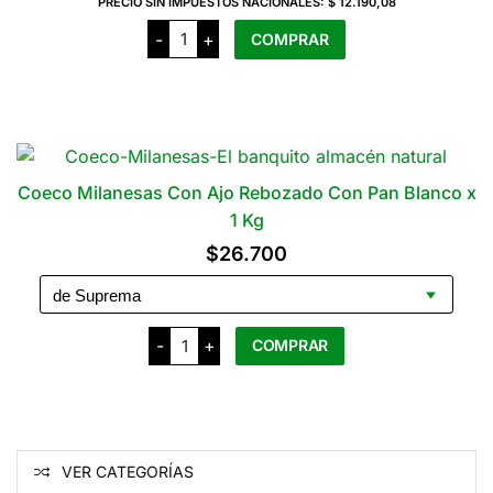
PRECIO SIN IMPUESTOS NACIONALES:
$ 12.190,08
Coeco
-
+
COMPRAR
Medallon
de
Pollo
Rebozado
x
2
Unidades
cantidad
Coeco Milanesas Con Ajo Rebozado Con Pan Blanco x
1 Kg
$
26.700
Coeco
-
+
COMPRAR
Milanesas
Con
Ajo
Este
Rebozado
producto
Con
Pan
tiene
Blanco
varias
x
VER CATEGORÍAS
1
variantes.