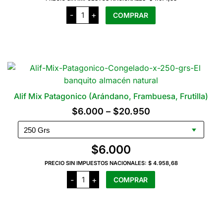
Alif
-
+
COMPRAR
Melón
Congelado
x
250
Grs
cantidad
Alif Mix Patagonico (Arándano, Frambuesa, Frutilla)
Rango
$
6.000
–
$
20.950
de
precios:
$
6.000
desde
PRECIO SIN IMPUESTOS NACIONALES:
$ 4.958,68
$6.000
Alif
-
+
COMPRAR
Mix
hasta
Patagonico
(Arándano,
$20.950
Este
Frambuesa,
producto
Frutilla)
cantidad
tiene