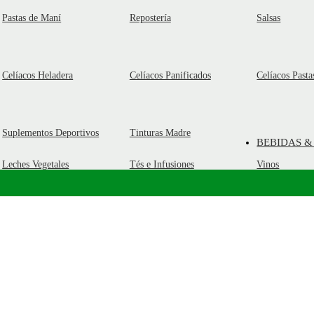
Pastas de Maní
Repostería
Salsas
Celíacos Heladera
Celíacos Panificados
Celíacos Pasta
Suplementos Deportivos
Tinturas Madre
BEBIDAS &
Leches Vegetales
Tés e Infusiones
Vinos