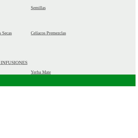
Semillas
s Secas
Celíacos Premezclas
 INFUSIONES
Yerba Mate