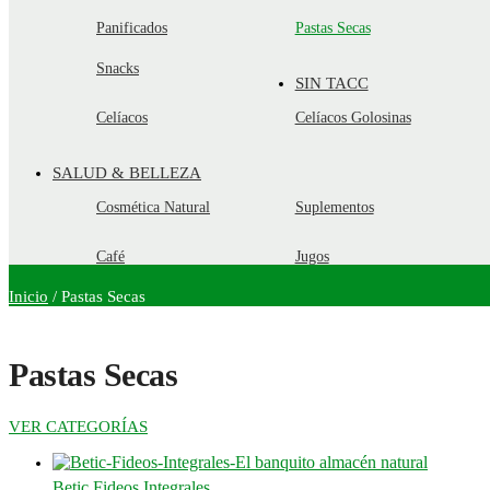
Panificados
Pastas Secas
Snacks
SIN TACC
Celíacos
Celíacos Golosinas
SALUD & BELLEZA
Cosmética Natural
Suplementos
Café
Jugos
Inicio
/
Pastas Secas
Pastas Secas
VER CATEGORÍAS
Betic Fideos Integrales