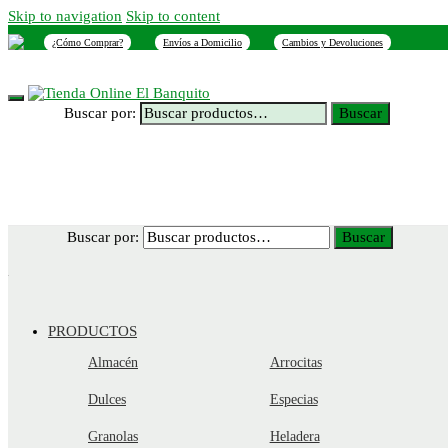
Skip to navigation
Skip to content
¿Cómo Comprar?
Envíos a Domicilio
Cambios y Devoluciones
INICIO
NOSOTROS
SUCURSALES
CONTACTO
Buscar por:
Buscar
Buscar por:
Buscar
PRODUCTOS
Almacén
Arrocitas
Dulces
Especias
Granolas
Heladera