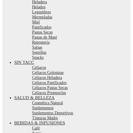
Heladera
Helados
Legumbres
Mermeladas
Miel
Panificados
Pastas Secas
Pastas de Maní
Repostería
Salsas
Semillas
Snacks
SIN TACC
Celíacos
Celíacos Golosinas
Celíacos Heladera
Celíacos Panificados
Celíacos Pastas Secas
Celíacos Premezclas
SALUD & BELLEZA
Cosmética Natural
Suplementos
Suplementos Deportivos
Tinturas Madre
BEBIDAS & INFUSIONES
Café