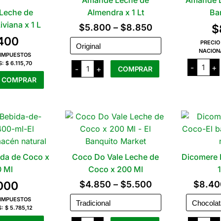
Amande Leche de
Amande L
Leche de
Almendra x 1 Lt
Bar
viana x 1 L
Rango
$
5.800
–
$
8.850
$
.400
de
PRECIO
NACION
precios:
 IMPUESTOS
Amand
Amande
S:
$ 6.115,70
-
+
-
+
COMPRAR
desde
Leche
Leche
de
de
COMPRAR
$5.800
Avena
Almendra
Este
Barista
x
producto
hasta
x
1
1
Lt
tiene
$8.850
L
cantidad
cantid
varias
variantes.
Las
da de Coco x
Coco Do Vale Leche de
Dicomere 
opciones
se
 Ml
Coco x 200 Ml
pueden
Rango
.000
$
4.850
–
$
5.500
$
8.40
elegir
de
 IMPUESTOS
en
S:
$ 5.785,12
precios:
la
Coco
Dicom