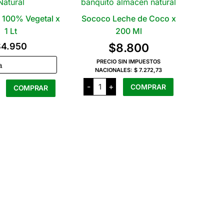
e 100% Vegetal x
Sococo Leche de Coco x
1 Lt
200 Ml
$
4.950
$
8.800
PRECIO SIN IMPUESTOS
NACIONALES:
$ 7.272,73
Sococo
-
+
COMPRAR
COMPRAR
Leche
de
Coco
l
Este
x
producto
200
Ml
tiene
cantidad
ad
varias
variantes.
Las
opciones
se
pueden
elegir