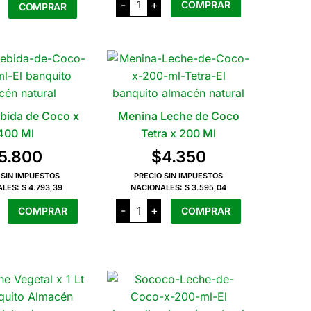
-
+
COMPRAR
COMPRAR
desde
Leche
de
$8.400
Coco
Este
Tetra
producto
hasta
x
200
tiene
$10.700
Ml
ad
cantidad
varias
variantes.
Las
ebida de Coco x
Menina Leche de Coco
opciones
400 Ml
Tetra x 200 Ml
se
5.800
$
4.350
pueden
 SIN IMPUESTOS
PRECIO SIN IMPUESTOS
elegir
ALES:
$ 4.793,39
NACIONALES:
$ 3.595,04
en
Menina
-
+
COMPRAR
COMPRAR
Leche
la
de
página
Coco
Tetra
del
x
producto
200
ad
Ml
cantidad