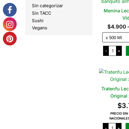
Sin categorizar
Menina Lec
Sin TACC
Vid
Sushi
$
4.900
Vegano
Menina
-
+
Leche
de
Coco
Vidrio
cantidad
Tratenfu Le
Original
$
3
PRECIO SIN
NACIONALE
Tratenfu
-
+