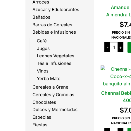
Arroces
Amande 
Azucar y Edulcorantes
Almendra Li
Bañados
$
7
Barras de Cereales
Bebidas e Infusiones
PRECIO SIN
NACIONALE
Café
Amande
-
+
Jugos
Leche
de
Leches Vegetales
Almendra
Liviana
Tés e Infusiones
x
1
Vinos
L
Yerba Mate
cantidad
Cereales a Granel
Chennai Bebi
Cereales y Granolas
400
Chocolates
$
7
Dulces y Mermeladas
Especias
PRECIO SIN
NACIONALE
Fiestas
Chennai