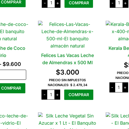
COMPRAR
-
+
-
+
COMPRAR
desde
Do
Leche
página
Vale
de
del
$4.850
Leche
Coco
Este
de
x
producto
producto
hasta
Coco
150
x
Grs
tiene
$5.500
200
cantid
varias
Ml
cantidad
variantes.
Las
he de Coco
Kerala B
opciones
rio
Felices Las Vacas Leche
se
de Almendras x 500 Ml
Rango
–
$
9.600
$
pueden
$
3.000
de
PRECIO
elegir
NACION
precios:
PRECIO SIN IMPUESTOS
en
Kerala
NACIONALES:
$ 2.479,34
-
+
COMPRAR
desde
Bebida
la
Felices
de
-
+
COMPRAR
Las
página
$5.500
Coco
Este
Vacas
x
del
Leche
producto
hasta
400
de
producto
Ml
tiene
Almendras
$9.600
cantid
x
varias
500
variantes.
Ml