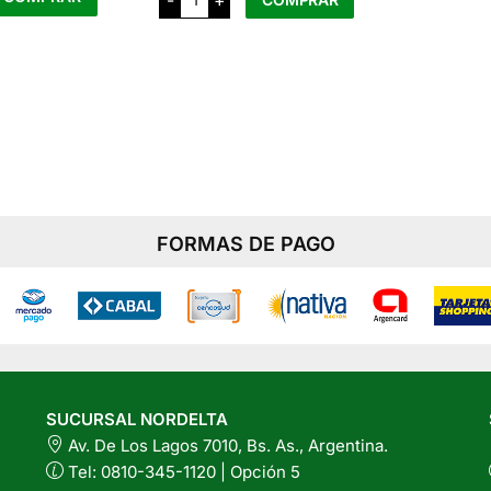
desde
en
en
Leche
de
la
la
$4.700
Almendras
Este
x
página
página
producto
hasta
1
del
del
Lt
tiene
$6.700
cantidad
producto
producto
varias
variantes.
Las
opciones
se
FORMAS DE PAGO
pueden
elegir
en
la
página
del
producto
SUCURSAL NORDELTA
Av. De Los Lagos 7010, Bs. As., Argentina.
Tel: 0810-345-1120 | Opción 5