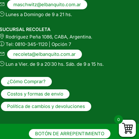
maschwitz@elbanquito.com.ar
Lunes a Domingo de 9 a 21 hs.
SUCURSAL RECOLETA
Rodríguez Peña 1086, CABA, Argentina.
Tel: 0810-345-1120 | Opción 7
recoleta@elbanquito.com.ar
Lun a Vier. de 9 a 20:30 hs. Sáb. de 9 a 15 hs.
¿Cómo Comprar?
Costos y formas de envío
Política de cambios y devoluciones
0
BOTÓN DE ARREPENTIMIENTO