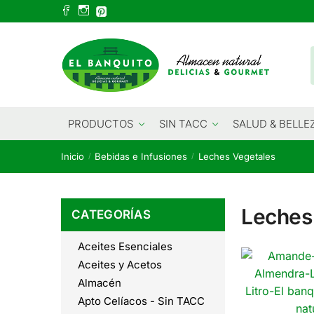
Skip
Skip
to
to
navigation
content
PRODUCTOS
SIN TACC
SALUD & BELLE
Inicio
Bebidas e Infusiones
Leches Vegetales
/
/
Leches
CATEGORÍAS
Aceites Esenciales
Aceites y Acetos
Almacén
Apto Celíacos - Sin TACC