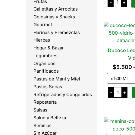
Frutas
-
+
Bebida
de
Galletitas y Arrocitas
Coco
Golosinas y Snacks
x
400
Gourmet
Ml
cantidad
Harinas y Premezclas
Hierbas
Hogar & Bazar
Ducoco Lec
Legumbres
Vid
Orgánicos
$
5.500
Panificados
Pastas de Maní y Miel
Pastas Secas
Ducoco
-
+
Leche
Refrigerados y Congelados
de
Repostería
Coco
Vidrio
Salsas
cantidad
Salud y Belleza
Semillas
Sin Azúcar