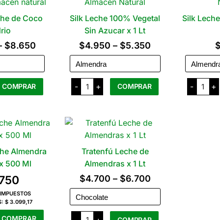
cantidad
Las
he de Coco
Silk Leche 100% Vegetal
Silk Lech
opciones
se
rio
Sin Azucar x 1 Lt
pueden
Rango
Rango
–
$
8.650
$
4.950
–
$
5.350
elegir
de
de
en
precios:
precios:
la
Silk
Silk
-
+
-
+
COMPRAR
COMPRAR
desde
desde
Leche
Leche
página
100%
100%
del
$4.900
$4.950
Vegetal
Vegeta
Este
Este
Sin
x
producto
producto
hasta
producto
hasta
Azucar
1
x
Lt
tiene
tiene
$8.650
$5.350
1
cantid
varias
varias
Lt
cantidad
variantes.
variantes.
che Almendra
Tratenfú Leche de
Las
Las
 x 500 Ml
Almendras x 1 Lt
opciones
opciones
Rango
.750
$
4.700
–
$
6.700
se
se
de
 IMPUESTOS
pueden
pueden
S:
$ 3.099,17
precios:
elegir
elegir
Tratenfú
COMPRAR
-
+
COMPRAR