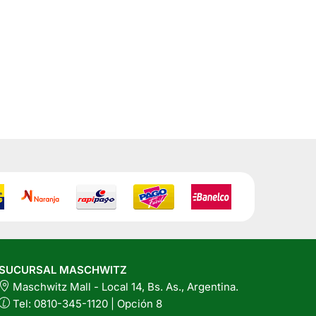
en
la
página
del
producto
SUCURSAL MASCHWITZ
Maschwitz Mall - Local 14, Bs. As., Argentina.
Tel: 0810-345-1120 | Opción 8