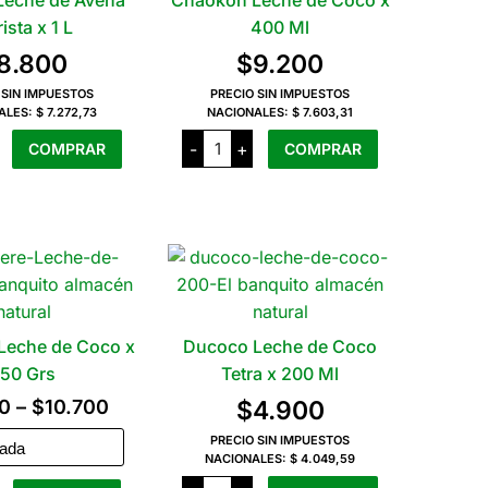
eche de Avena
Chaokoh Leche de Coco x
ista x 1 L
400 Ml
8.800
$
9.200
 SIN IMPUESTOS
PRECIO SIN IMPUESTOS
ALES:
$ 7.272,73
NACIONALES:
$ 7.603,31
e
Chaokoh
-
+
COMPRAR
COMPRAR
Leche
de
Coco
x
400
Ml
cantidad
ad
Leche de Coco x
Ducoco Leche de Coco
150 Grs
Tetra x 200 Ml
Rango
0
–
$
10.700
$
4.900
de
PRECIO SIN IMPUESTOS
NACIONALES:
$ 4.049,59
precios:
Ducoco
ere