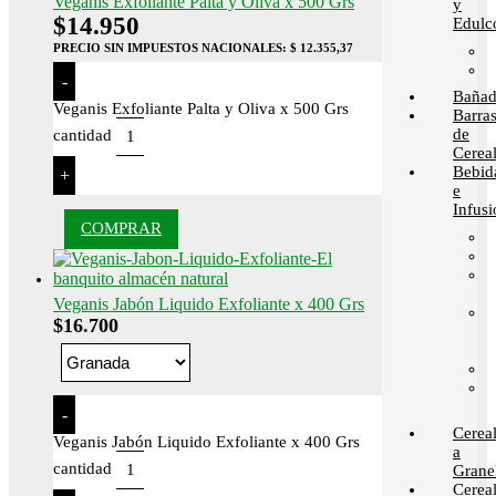
Veganis Exfoliante Palta y Oliva x 500 Grs
y
$
14.950
Edulc
PRECIO SIN IMPUESTOS NACIONALES:
$ 12.355,37
-
Bañad
Veganis Exfoliante Palta y Oliva x 500 Grs
Barra
de
cantidad
Cerea
Bebid
+
e
Infusi
COMPRAR
Veganis Jabón Liquido Exfoliante x 400 Grs
$
16.700
-
Cerea
Veganis Jabón Liquido Exfoliante x 400 Grs
a
cantidad
Grane
Cerea