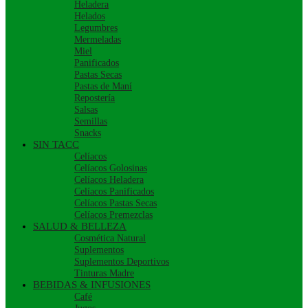
Heladera
Helados
Legumbres
Mermeladas
Miel
Panificados
Pastas Secas
Pastas de Maní
Repostería
Salsas
Semillas
Snacks
SIN TACC
Celíacos
Celíacos Golosinas
Celíacos Heladera
Celíacos Panificados
Celíacos Pastas Secas
Celíacos Premezclas
SALUD & BELLEZA
Cosmética Natural
Suplementos
Suplementos Deportivos
Tinturas Madre
BEBIDAS & INFUSIONES
Café