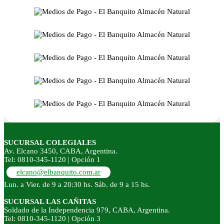
SUCURSAL COLEGIALES
Av. Elcano 3450, CABA, Argentina.
Tel: 0810-345-1120 | Opción 1
elcano@elbanquito.com.ar
Lun. a Vier. de 9 a 20:30 hs. Sáb. de 9 a 15 hs.
SUCURSAL LAS CAÑITAS
Soldado de la Independencia 979, CABA, Argentina.
Tel: 0810-345-1120 | Opción 3