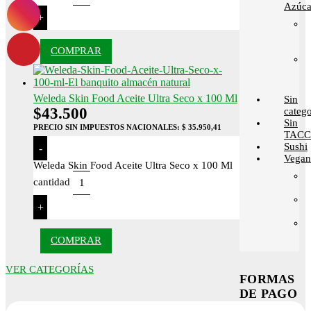
Azúca
+
COMPRAR
Weleda Skin Food Aceite Ultra Seco x 100 Ml
Sin
$
43.500
catego
Sin
PRECIO SIN IMPUESTOS NACIONALES:
$ 35.950,41
TACC
Sushi
-
Vega
Weleda Skin Food Aceite Ultra Seco x 100 Ml
cantidad
+
COMPRAR
VER CATEGORÍAS
FORMAS
DE PAGO