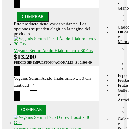
+
y
Grano
COMPRAR
Este producto tiene varias variantes. Las
Choco
opciones se pueden elegir en la página del
Dulce
producto
y
Merme
Veganis Serum Acido Hialuronico x 30 Grs
$
13.200
PRECIO SIN IMPUESTOS NACIONALES:
$ 10.909,09
-
Espec
Veganis Serum Acido Hialuronico x 30 Grs
Fiesta
Frutas
cantidad
Gallet
y
+
Arroci
COMPRAR
Golos
y
Snack