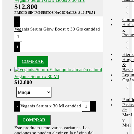
Veganis Serum Glow Boost x 30 Grs
$
12.800
PRECIO SIN IMPUESTOS NACIONALES:
$ 10.578,51
Gour
-
Harin
Veganis Serum Glow Boost x 30 Grs cantidad
y
Preme
+
Hierb
Hogar
COMPRAR
&
Bazar
Legum
Veganis Serum x 30 Ml
Orgán
$
12.800
Panif
Pastas
Veganis Serum x 30 Ml cantidad
-
+
de
Maní
COMPRAR
y
Miel
Este producto tiene varias variantes. Las
opciones se pueden elegir en la página del