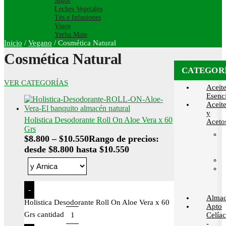
Jugos
Leches Vegetales
Tés e Infusiones
Vinos
Yerba Mate
Inicio
/
Vegano
/
Cosmética Natural
Cosmética Natural
CATEGOR
VER CATEGORÍAS
Aceit
Esenci
Aceit
y
Holistica Desodorante Roll On Aloe Vera x 60
Aceto
Grs
$
8.800
–
$
10.550
Rango de precios:
desde $8.800 hasta $10.550
-
Alma
Holistica Desodorante Roll On Aloe Vera x 60
Apto
Grs cantidad
Celía
-