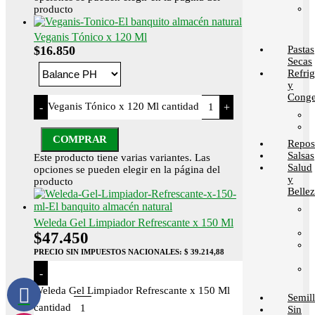
producto
Veganis Tónico x 120 Ml
Pastas
$
16.850
Secas
Refri
y
Conge
Veganis Tónico x 120 Ml cantidad
-
+
COMPRAR
Repos
Salsas
Este producto tiene varias variantes. Las
Salud
opciones se pueden elegir en la página del
y
producto
Belle
Weleda Gel Limpiador Refrescante x 150 Ml
$
47.450
PRECIO SIN IMPUESTOS NACIONALES:
$ 39.214,88
-
Weleda Gel Limpiador Refrescante x 150 Ml
Semill
cantidad
Sin