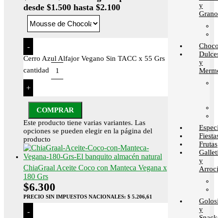
y
desde $1.500 hasta $2.100
Grano
Choco
-
Dulce
Cerro Azul Alfajor Vegano Sin TACC x 55 Grs
y
cantidad
Merme
+
COMPRAR
Este producto tiene varias variantes. Las
Espec
opciones se pueden elegir en la página del
Fiesta
producto
Frutas
Gallet
y
ChiaGraal Aceite Coco con Manteca Vegana x
Arroci
180 Grs
$
6.300
PRECIO SIN IMPUESTOS NACIONALES:
$ 5.206,61
Golos
y
-
Snack