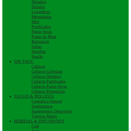
Heladera
Helados
Legumbres
Mermeladas
Miel
Panificados
Pastas Secas
Pastas de Maní
Repostería
Salsas
Semillas
Snacks
SIN TACC
Celíacos
Celíacos Golosinas
Celíacos Heladera
Celíacos Panificados
Celíacos Pastas Secas
Celíacos Premezclas
SALUD & BELLEZA
Cosmética Natural
Suplementos
Suplementos Deportivos
Tinturas Madre
BEBIDAS & INFUSIONES
Café