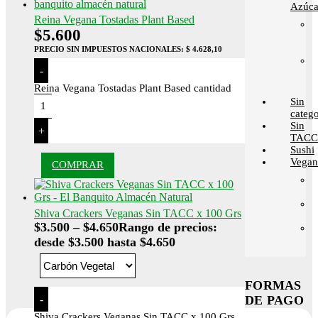
Azúca
Reina Vegana Tostadas Plant Based
$
5.600
PRECIO SIN IMPUESTOS NACIONALES:
$ 4.628,10
-
Reina Vegana Tostadas Plant Based cantidad
Sin
catego
Sin
+
TACC
Sushi
Vega
COMPRAR
Shiva Crackers Veganas Sin TACC x 100 Grs
$
3.500
–
$
4.650
Rango de precios:
desde $3.500 hasta $4.650
FORMAS
DE PAGO
-
Shiva Crackers Veganas Sin TACC x 100 Grs