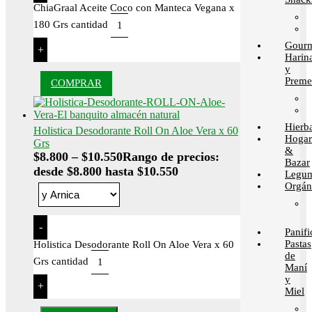
ChiaGraal Aceite Coco con Manteca Vegana x
180 Grs cantidad
Gour
+
Harin
y
Preme
COMPRAR
Hierb
Holistica Desodorante Roll On Aloe Vera x 60
Hogar
Grs
&
$
8.800
–
$
10.550
Rango de precios:
Bazar
desde $8.800 hasta $10.550
Legum
Orgán
-
Panif
Pastas
Holistica Desodorante Roll On Aloe Vera x 60
de
Grs cantidad
Maní
y
+
Miel