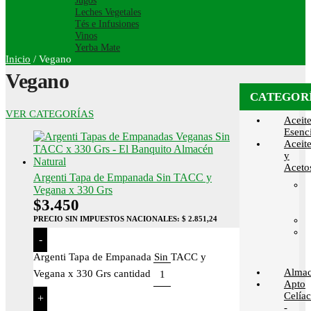
Jugos
Leches Vegetales
Tés e Infusiones
Vinos
Yerba Mate
Inicio
/
Vegano
Vegano
CATEGOR
VER CATEGORÍAS
Aceit
Esenci
Aceit
y
Aceto
Argenti Tapa de Empanada Sin TACC y
Vegana x 330 Grs
$
3.450
PRECIO SIN IMPUESTOS NACIONALES:
$ 2.851,24
-
Argenti Tapa de Empanada Sin TACC y
Alma
Vegana x 330 Grs cantidad
Apto
Celía
+
-