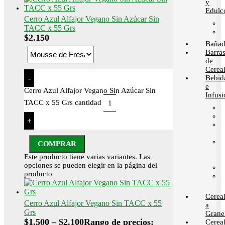
y
Edulc
Cerro Azul Alfajor Vegano Sin Azúcar Sin
TACC x 55 Grs
$
2.150
Bañad
Barra
de
Cerea
-
Bebid
e
Cerro Azul Alfajor Vegano Sin Azúcar Sin
Infusi
TACC x 55 Grs cantidad
+
COMPRAR
Este producto tiene varias variantes. Las
opciones se pueden elegir en la página del
producto
Cerea
Cerro Azul Alfajor Vegano Sin TACC x 55
a
Grs
Grane
$
1.500
–
$
2.100
Rango de precios:
Cerea