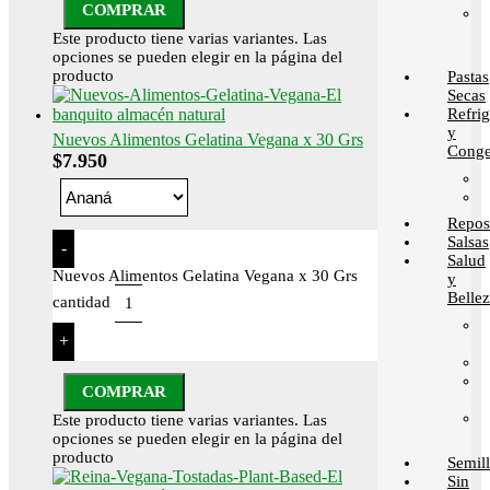
COMPRAR
Este producto tiene varias variantes. Las
opciones se pueden elegir en la página del
producto
Pastas
Secas
Refri
y
Nuevos Alimentos Gelatina Vegana x 30 Grs
Conge
$
7.950
Repos
Salsas
-
Salud
Nuevos Alimentos Gelatina Vegana x 30 Grs
y
Belle
cantidad
+
COMPRAR
Este producto tiene varias variantes. Las
opciones se pueden elegir en la página del
producto
Semill
Sin