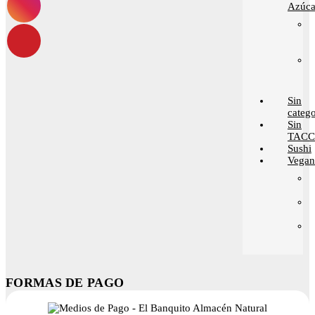
Azúca
Sin
catego
Sin
TACC
Sushi
Vega
FORMAS DE PAGO