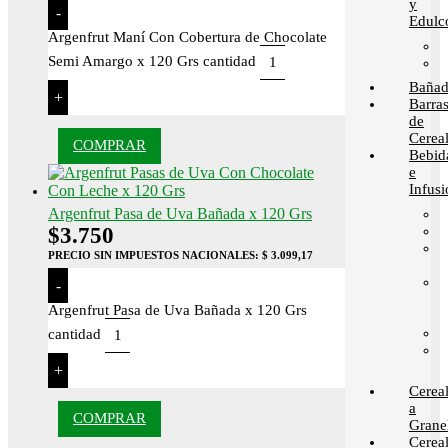
y
-
Edulc
Argenfrut Maní Con Cobertura de Chocolate
Semi Amargo x 120 Grs cantidad
Bañad
+
Barra
de
Cerea
COMPRAR
Bebid
e
Infusi
Argenfrut Pasa de Uva Bañada x 120 Grs
$
3.750
PRECIO SIN IMPUESTOS NACIONALES:
$ 3.099,17
-
Argenfrut Pasa de Uva Bañada x 120 Grs
cantidad
+
Cerea
a
COMPRAR
Grane
Cerea