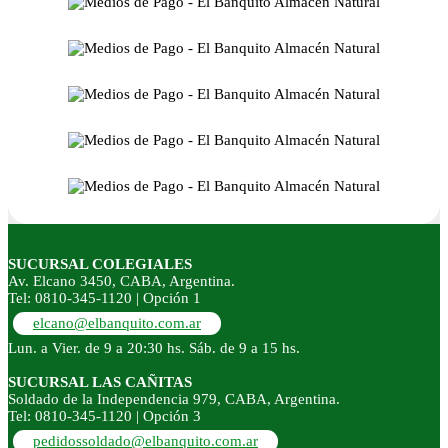
SUCURSAL COLEGIALES
Av. Elcano 3450, CABA, Argentina.
Tel: 0810-345-1120 | Opción 1
elcano@elbanquito.com.ar
Lun. a Vier. de 9 a 20:30 hs. Sáb. de 9 a 15 hs.
SUCURSAL LAS CAÑITAS
Soldado de la Independencia 979, CABA, Argentina.
Tel: 0810-345-1120 | Opción 3
pedidossoldado@elbanquito.com.ar