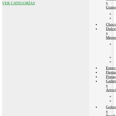
y
VER CATEGORÍAS
Grano
Choco
Dulce
y
Merme
Espec
Fiesta
Frutas
Gallet
y
Arroci
Golos
y
Snack