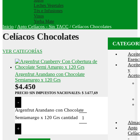
Jugos
Leches Vegetales
Tés e Infusiones
Vinos
Yerba Mate
Inicio
/
Apto Celíacos - Sin TACC
/
Celíacos Chocolates
Celíacos Chocolates
CATEGOR
VER CATEGORÍAS
Aceit
Esenci
Aceit
y
Argenfrut Arandano con Chocolate
Aceto
Semiamargo x 120 Grs
$
4.450
PRECIO SIN IMPUESTOS NACIONALES:
$ 3.677,69
-
Argenfrut Arandano con Chocolate
Semiamargo x 120 Grs cantidad
Alma
Apto
+
Celía
-