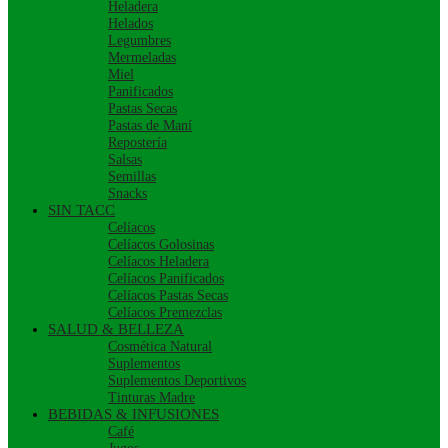
Heladera
Helados
Legumbres
Mermeladas
Miel
Panificados
Pastas Secas
Pastas de Maní
Repostería
Salsas
Semillas
Snacks
SIN TACC
Celíacos
Celíacos Golosinas
Celíacos Heladera
Celíacos Panificados
Celíacos Pastas Secas
Celíacos Premezclas
SALUD & BELLEZA
Cosmética Natural
Suplementos
Suplementos Deportivos
Tinturas Madre
BEBIDAS & INFUSIONES
Café