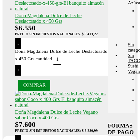
Azúca
Doña Magdalena Dulce de Leche
Deslactosado x 450 Grs
$
6.550
PRECIO SIN IMPUESTOS NACIONALES:
$ 5.413,22
-
Sin
catego
Doña Magdalena Dulce de Leche Deslactosado
Sin
x 450 Grs cantidad
TACC
Sushi
+
Vega
COMPRAR
Doña Magdalena Dulce de Leche Vegano
sabor Coco x 400 Grs
$
7.600
FORMAS
PRECIO SIN IMPUESTOS NACIONALES:
$ 6.280,99
DE PAGO