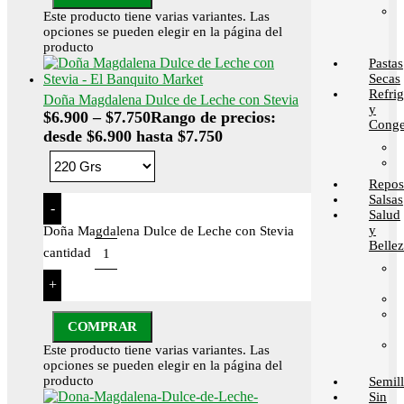
Este producto tiene varias variantes. Las
opciones se pueden elegir en la página del
producto
Pastas
Secas
Refri
Doña Magdalena Dulce de Leche con Stevia
y
$
6.900
–
$
7.750
Rango de precios:
Conge
desde $6.900 hasta $7.750
Repos
Salsas
-
Salud
y
Doña Magdalena Dulce de Leche con Stevia
Belle
cantidad
+
COMPRAR
Este producto tiene varias variantes. Las
opciones se pueden elegir en la página del
producto
Semill
Sin