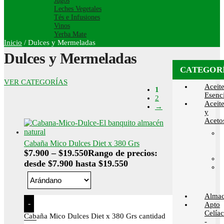
Jugos
Leches Vegetales
Tés e Infusiones
Vinos
Yerba Mate
Inicio
/
Dulces y Mermeladas
Dulces y Mermeladas
CATEGOR
VER CATEGORÍAS
Aceit
1
Esenci
2
Aceit
→
y
Aceto
Cabaña Mico Dulces Diet x 380 Grs
$
7.900
–
$
19.550
Rango de precios:
desde $7.900 hasta $19.550
Alma
-
Apto
Celía
Cabaña Mico Dulces Diet x 380 Grs cantidad
-