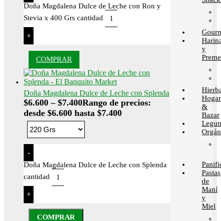
Doña Magdalena Dulce de Leche con Ron y
Stevia x 400 Grs cantidad
Gour
+
Harin
y
Preme
COMPRAR
Hierb
Doña Magdalena Dulce de Leche con Splenda
Hogar
$
6.600
–
$
7.400
Rango de precios:
&
desde $6.600 hasta $7.400
Bazar
Legum
Orgán
-
Panif
Doña Magdalena Dulce de Leche con Splenda
Pastas
cantidad
de
Maní
+
y
Miel
COMPRAR