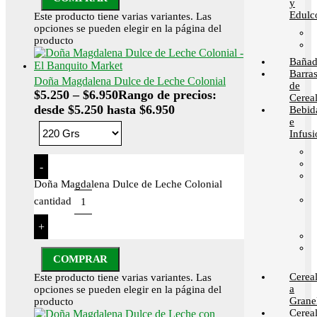
y
Edulc
Este producto tiene varias variantes. Las
opciones se pueden elegir en la página del
producto
Bañad
Barra
Doña Magdalena Dulce de Leche Colonial
de
$
5.250
–
$
6.950
Rango de precios:
Cerea
desde $5.250 hasta $6.950
Bebid
e
Infusi
-
Doña Magdalena Dulce de Leche Colonial
cantidad
+
COMPRAR
Cerea
Este producto tiene varias variantes. Las
a
opciones se pueden elegir en la página del
Grane
producto
Cerea