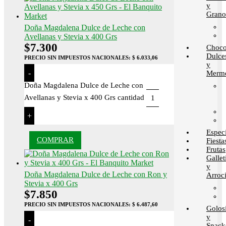
y
Grano
Doña Magdalena Dulce de Leche con
Avellanas y Stevia x 400 Grs
$
7.300
Choco
Dulce
PRECIO SIN IMPUESTOS NACIONALES:
$ 6.033,06
y
-
Merme
Doña Magdalena Dulce de Leche con
Avellanas y Stevia x 400 Grs cantidad
+
Espec
COMPRAR
Fiesta
Frutas
Gallet
y
Doña Magdalena Dulce de Leche con Ron y
Arroci
Stevia x 400 Grs
$
7.850
PRECIO SIN IMPUESTOS NACIONALES:
$ 6.487,60
Golos
y
-
Snack