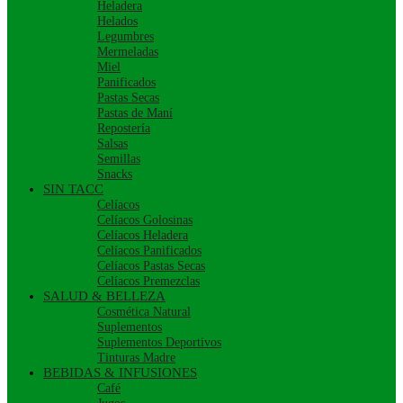
Heladera
Helados
Legumbres
Mermeladas
Miel
Panificados
Pastas Secas
Pastas de Maní
Repostería
Salsas
Semillas
Snacks
SIN TACC
Celíacos
Celíacos Golosinas
Celíacos Heladera
Celíacos Panificados
Celíacos Pastas Secas
Celíacos Premezclas
SALUD & BELLEZA
Cosmética Natural
Suplementos
Suplementos Deportivos
Tinturas Madre
BEBIDAS & INFUSIONES
Café