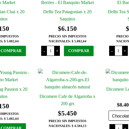
ian Chai x 20
Delhi Tea Patagonian x 20
Delhi Tea 
itos
Saquitos
150
$
6.150
 IMPUESTOS
PRECIO SIN IMPUESTOS
PRECIO
S:
$ 5.082,64
NACIONALES:
$ 5.082,64
NACION
Delhi
Delhi
-
+
-
+
COMPRAR
COMPRAR
Tea
Tea
Patagonian
Sweet
x
Flowers
20
x
Saquitos
20
cantidad
Saquito
cantida
g Passion x 20
Dicomere L
itos
Dicomere Cafe de Algarroba x
200 grs
$
8.40
150
$
5.450
 IMPUESTOS
S:
$ 5.082,64
PRECIO SIN IMPUESTOS
Dicome
NACIONALES:
$ 4.504,13
COMPRAR
-
+