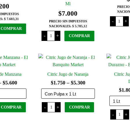
pueden
Ml
200
PRECIO
elegir
$
7.000
NACION
 IMPUESTOS
en
Chinch
S:
$ 7.603,31
-
+
PRECIO SIN IMPUESTOS
Malbec
la
NACIONALES:
$ 5.785,12
x
COMPRAR
página
750
Chennai
Ml
-
+
COMPRAR
Bebida
del
cantida
de
producto
Coco
x
400
Ml
cantidad
 de Manzana
Citric Jugo de Naranja
Citric J
Rango
Rango
–
$
5.600
$
1.750
–
$
5.300
$
1.8
de
de
precios:
precios:
Citric
-
+
desde
desde
COMPRAR
COMPRAR
Jugo
Citric
de
-
+
$1.800
$1.750
Jugo
Naranja
Este
Este
de
cantidad
hasta
hasta
Naranja
producto
producto
y