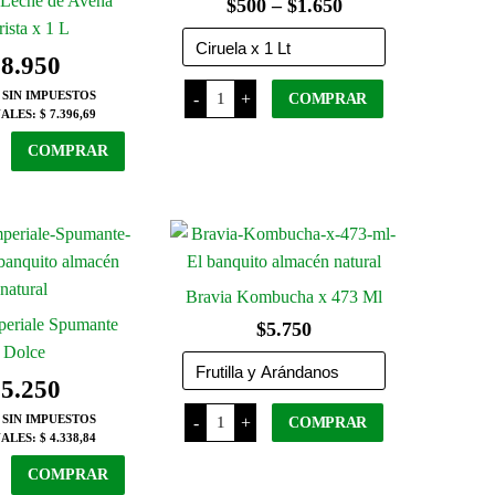
Leche de Avena
Rango
$
500
–
$
1.650
ista x 1 L
de
$
8.950
precios:
BC
 SIN IMPUESTOS
-
+
desde
COMPRAR
Jugos
ALES:
$ 7.396,69
Sin
$500
TACC
e
Este
COMPRAR
cantidad
hasta
producto
tiene
$1.650
varias
variantes.
d
Las
Bravia Kombucha x 473 Ml
opciones
se
periale Spumante
$
5.750
pueden
Dolce
elegir
$
5.250
en
Bravia
 SIN IMPUESTOS
-
+
COMPRAR
Kombucha
la
ALES:
$ 4.338,84
x
página
473
Este
COMPRAR
Ml
le
del
producto
cantidad