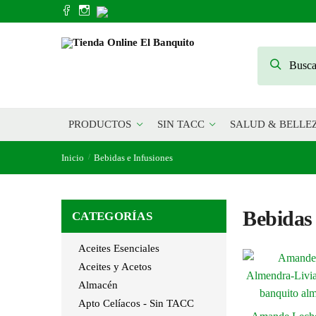
Skip
Skip
to
to
navigation
content
Buscar
Buscar
por:
PRODUCTOS
SIN TACC
SALUD & BELLE
Inicio
Bebidas e Infusiones
/
Bebidas 
CATEGORÍAS
Aceites Esenciales
Aceites y Acetos
Almacén
Apto Celíacos - Sin TACC