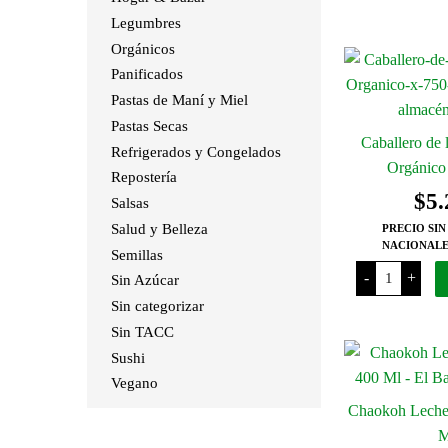
Pocillo
Malta
Legumbres
Instantánea
x
Orgánicos
125
Panificados
Grs
cantidad
Pastas de Maní y Miel
Pastas Secas
Caballero de 
Refrigerados y Congelados
Orgánico
Repostería
$
5.
Salsas
Salud y Belleza
PRECIO SIN
NACIONALE
Semillas
Caballero
-
+
Sin Azúcar
de
la
Sin categorizar
Paz
Malbec
Sin TACC
Orgánico
x
Sushi
750
Vegano
Ml
cantidad
Chaokoh Leche
M