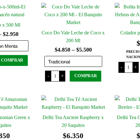
tiene
tiene
$5.600
$5.300
Durazn
cantida
varias
varias
variantes.
variantes.
Las
Las
o x 500 Ml
opciones
opciones
Coco Do Vale Leche de Coco x
Colador p
Rango
–
$
2.950
se
se
200 Ml
de
pueden
pueden
Rango
$
4.850
–
$
5.500
precios:
PRECIO
elegir
elegir
NACION
de
desde
COMPRAR
en
en
Colador
precios:
-
+
para
la
la
$1.550
Este
Coco
Te
-
+
desde
COMPRAR
página
página
Do
en
hasta
producto
Vale
Hebras
del
del
$4.850
tiene
Leche
Este
cantida
$2.950
de
producto
producto
varias
hasta
producto
Coco
x
variantes.
tiene
$5.500
200
Las
varias
Ml
cantidad
opciones
variantes.
zonian Green x
Delhi Tea Ancient Raspberry x
Delhi Tea C
se
Las
quitos
20 Saquitos
20
pueden
opciones
350
$
6.350
elegir
se