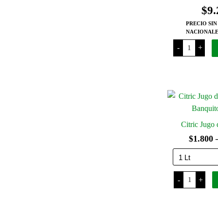
$
9.
PRECIO SIN
NACIONALE
Chaokoh
-
+
Leche
de
Coco
x
400
Ml
cantidad
Citric Jugo
$
1.800
Citric
-
+
Jugo
de
Manzana
cantidad