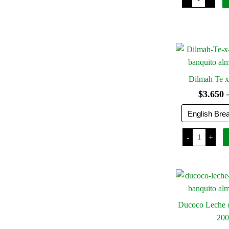
Tea
Young
Passion
x
20
Saquitos
cantidad
Dilmah Te x
$
3.650
Dilmah
-
+
Te
x
10
Saquitos
cantidad
Ducoco Leche d
200