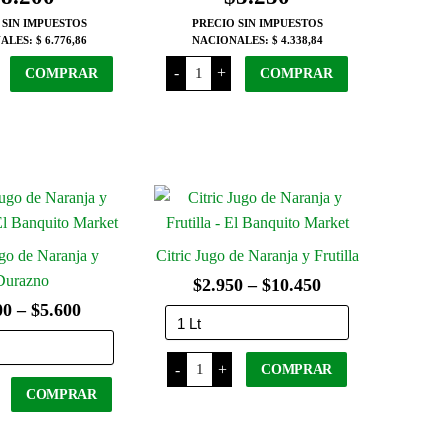
pueden
se
 SIN IMPUESTOS
PRECIO SIN IMPUESTOS
elegir
pueden
ALES:
$ 6.776,86
NACIONALES:
$ 4.338,84
en
elegir
ero
Chinchero
-
+
COMPRAR
COMPRAR
Torrontes
la
en
x
página
750
la
Ml
del
página
d
cantidad
producto
del
producto
ugo de Naranja y
Citric Jugo de Naranja y Frutilla
Durazno
Rango
$
2.950
–
$
10.450
Rango
00
–
$
5.600
de
de
precios:
Citric
precios:
-
+
desde
COMPRAR
Jugo
de
desde
COMPRAR
$2.950
Naranja
Este
y
$1.800
hasta
producto
Este
Frutilla