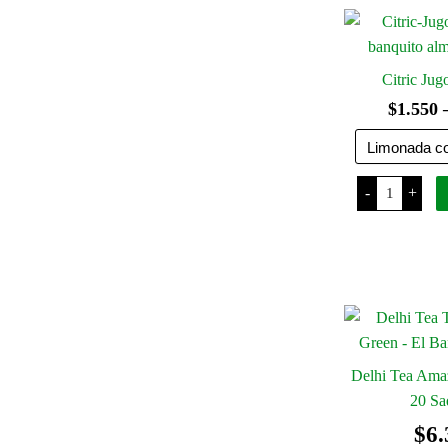
Citric Jug
$
1.550
Citric
-
+
Jugo
x
500
Ml
cantidad
Delhi Tea Ama
20 Sa
$
6.