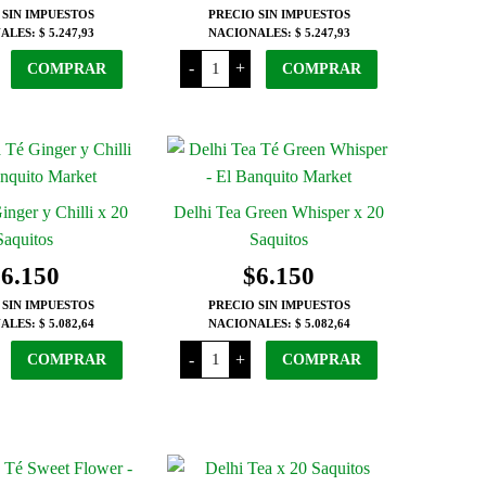
 SIN IMPUESTOS
PRECIO SIN IMPUESTOS
ALES:
$ 5.247,93
NACIONALES:
$ 5.247,93
Delhi
-
+
COMPRAR
COMPRAR
Tea
te
Chocolate
Orange
x
20
s
Saquitos
d
cantidad
inger y Chilli x 20
Delhi Tea Green Whisper x 20
Saquitos
Saquitos
$
6.150
$
6.150
 SIN IMPUESTOS
PRECIO SIN IMPUESTOS
ALES:
$ 5.082,64
NACIONALES:
$ 5.082,64
Delhi
-
+
COMPRAR
COMPRAR
Tea
Green
Whisper
x
20
Saquitos
s
cantidad
d