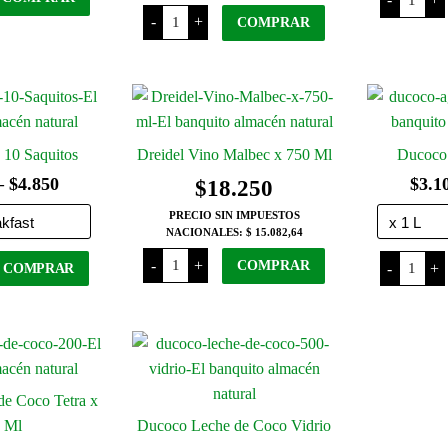
Leche
Dicomere
de
-
+
COMPRAR
Cafe
Coco
de
x
Algarroba
150
x
Grs
200
cantida
grs
cantidad
 10 Saquitos
Dreidel Vino Malbec x 750 Ml
Ducoco
Rango
–
$
4.850
$
3.1
$
18.250
de
PRECIO SIN IMPUESTOS
NACIONALES:
$ 15.082,64
precios:
Dreidel
Ducoco
-
+
COMPRAR
-
+
desde
COMPRAR
Vino
Agua
Malbec
de
$3.650
x
Coco
Este
750
cantida
hasta
producto
Ml
cantidad
tiene
$4.850
varias
variantes.
e Coco Tetra x
Las
 Ml
Ducoco Leche de Coco Vidrio