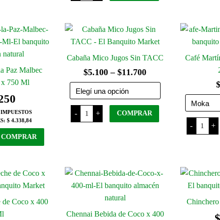
Spuman
Lima
del
Dolce
y
Este
cantida
Jengibre
producto
producto
x
354
tiene
Ml
varias
cantidad
variantes.
Cabaña Mico Jugos Sin TACC
Café Martí
Las
la Paz Malbec
Rango
$
5.100
–
$
11.700
opciones
 x 750 Ml
de
se
250
precios:
pueden
Cabaña
 IMPUESTOS
-
+
desde
COMPRAR
Mico
elegir
Café
S:
$ 4.338,84
Jugos
-
+
$5.100
Martíne
en
Sin
Este
Café
COMPRAR
TACC
la
hasta
Molido
producto
cantidad
x
página
tiene
$11.700
250
del
Grs
varias
cantida
producto
variantes.
Las
 de Coco x 400
Chinchero
opciones
se
l
Chennai Bebida de Coco x 400