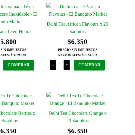
cantidad
hasta
tiene
producto
$10.450
o
d
varias
tiene
$5.600
variantes.
varias
Las
variantes.
Delhi Tea African Flavours x 20
opciones
Las
ara Te en Hebras
Saquitos
se
opciones
$
5.800
$
6.350
pueden
se
 SIN IMPUESTOS
PRECIO SIN IMPUESTOS
elegir
pueden
ALES:
$ 4.793,39
NACIONALES:
$ 5.247,93
en
elegir
Delhi
-
+
COMPRAR
COMPRAR
Tea
la
en
African
página
la
Flavours
x
del
página
d
20
producto
Saquitos
del
cantidad
producto
hocolate Berries x
Delhi Tea Chocolate Orange x
 Saquitos
20 Saquitos
$
6.350
$
6.350