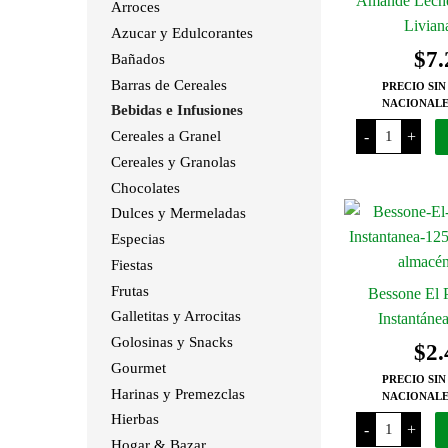
Amande Leche
Arroces
Livian
Azucar y Edulcorantes
$
7.
Bañados
Barras de Cereales
PRECIO SIN
NACIONALE
Bebidas e Infusiones
Amande
-
+
Cereales a Granel
Leche
de
Cereales y Granolas
Almendra
Liviana
Chocolates
x
Dulces y Mermeladas
1
L
Especias
cantidad
Fiestas
Frutas
Bessone El P
Galletitas y Arrocitas
Instantáne
Golosinas y Snacks
$
2.
Gourmet
PRECIO SIN
Harinas y Premezclas
NACIONALE
Bessone
Hierbas
-
+
El
Hogar & Bazar