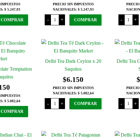
 IMPUESTOS
PRECIO SIN IMPUESTOS
PRECIO
en
pueden
S:
$ 5.247,93
NACIONALES:
$ 5.247,93
NACION
la
elegir
Delhi
Delhi
-
+
-
+
COMPRAR
COMPRAR
Tea
Tea
página
en
Ancient
Chocola
del
la
Raspberry
Berries
x
x
producto
página
20
20
Saquitos
Saquito
del
cantidad
cantida
producto
Delhi Tea Dark Ceylon x 20
Delhi Tea G
late Temptation
Saquitos
aquitos
$
6.150
150
PRECIO SIN IMPUESTOS
PRECIO
NACIONALES:
$ 5.082,64
NACION
 IMPUESTOS
Delhi
Delhi
S:
$ 5.082,64
-
+
-
+
COMPRAR
Tea
Tea
Dark
Ginger
COMPRAR
Ceylon
y
x
Chilli
20
x
Saquitos
20
cantidad
Saquito
cantida