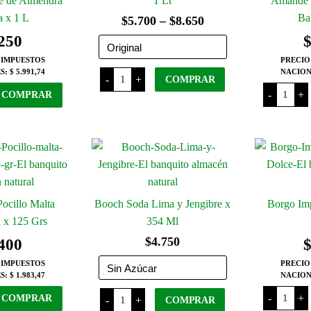
 de Almendra
1 Lt
Amande 
a x 1 L
Bar
Rango
$
5.700
–
$
8.650
250
de
precios:
 IMPUESTOS
PRECIO
Amande
S:
$ 5.991,74
NACION
-
+
desde
COMPRAR
Leche
Amand
de
-
+
COMPRAR
Leche
$5.700
Almendra
Este
de
x
Avena
hasta
producto
1
Barista
Lt
tiene
x
$8.650
cantidad
1
varias
L
cantida
variantes.
Las
ocillo Malta
Booch Soda Lima y Jengibre x
Borgo Im
opciones
se
a x 125 Grs
354 Ml
pueden
$
4.750
400
elegir
 IMPUESTOS
PRECIO
en
S:
$ 1.983,47
NACION
la
Borgo
Booch
-
+
COMPRAR
-
+
COMPRAR
Imperia
Soda
página