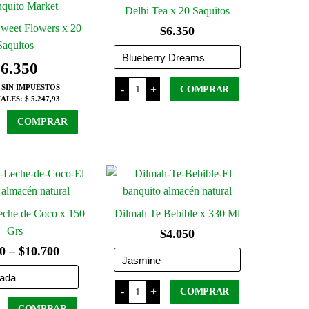
Delhi Tea x 20 Saquitos
Sweet Flowers x 20
$
6.350
Saquitos
$
6.350
Delhi
 SIN IMPUESTOS
-
+
COMPRAR
Tea
ALES:
$ 5.247,93
x
20
Este
COMPRAR
Saquitos
producto
cantidad
tiene
varias
s
variantes.
d
Las
eche de Coco x 150
Dilmah Te Bebible x 330 Ml
opciones
se
Grs
$
4.050
pueden
Rango
0
–
$
10.700
elegir
de
en
Dilmah
precios:
-
+
COMPRAR
Te
la
re
Bebible
COMPRAR