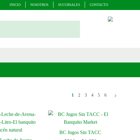
INICIO
NOSOTROS
SUCURSALES
CONTACTO
1
2
3
4
5
6
BC Jugos Sin TACC