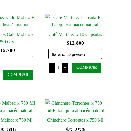
te
producto
tiene
d
varias
variantes.
Las
opciones
nez Café Molido x
Café Martínez x 10 Cápsulas
se
250 Grs
$
12.800
pueden
$
15.700
elegir
en
Café
-
+
COMPRAR
la
Martínez
x
COMPRAR
página
z
10
Este
Cápsulas
del
producto
Este
cantidad
producto
tiene
producto
varias
tiene
d
variantes.
varias
Las
variantes.
 Malbec x 750 Ml
Chinchero Torrontes x 750 Ml
opciones
Las
se
opciones
$
8.200
$
5.250