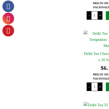
PRECIO SIN
NACIONALE
Delhi
-
+
Tea
Amazonian
Green
x
20
Saquitos
cantidad
Delhi Tea Choco
x 20 S
$
6.
PRECIO SIN
NACIONALE
Delhi
-
+
Tea
Chocolate
Temptation
x
20
Saquitos