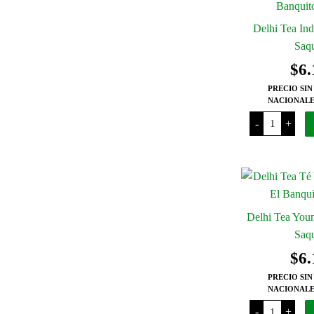
cantidad
Delhi Tea Ind
Saqu
$
6.
PRECIO SIN
NACIONALE
Delhi
-
+
Tea
Indian
Chai
x
20
Saquitos
cantidad
Delhi Tea Youn
Saqu
$
6.
PRECIO SIN
NACIONALE
Delhi
-
+