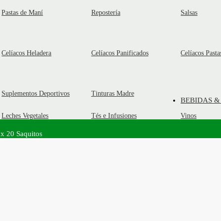
Pastas de Maní
Repostería
Salsas
Celíacos Heladera
Celíacos Panificados
Celíacos Pasta
Suplementos Deportivos
Tinturas Madre
BEBIDAS &
Leches Vegetales
Tés e Infusiones
Vinos
 x 20 Saquitos