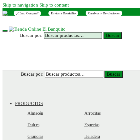
Skip to navigation
Skip to content
¿Cómo Comprar?
Envíos a Domicilio
Cambios y Devoluciones
INICIO
NOSOTROS
SUCURSALES
CONTACTO
Buscar por:
Buscar
Buscar por:
Buscar
PRODUCTOS
Almacén
Arrocitas
Dulces
Especias
Granolas
Heladera