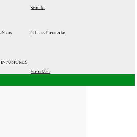
Semillas
s Secas
Celíacos Premezclas
 INFUSIONES
Yerba Mate