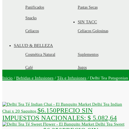
Panificados
Pastas Secas
Snacks
SIN TACC
Celíacos
Celíacos Golosinas
SALUD & BELLEZA
Cosmética Natural
Suplementos
Café
Jugos
Inicio
/
Bebidas e Infusiones
/
Tés e Infusiones
/
Delhi Tea Patagonian
Delhi Tea Indian
$
6.150
PRECIO SIN
Chai x 20 Saquitos
IMPUESTOS NACIONALES:
$ 5.082,64
Delhi Tea Sweet