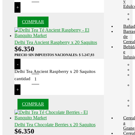
y
Edulc
+
COMPRAR
Bañad
Barra
de
Cerea
Delhi Tea Ancient Raspberry x 20 Saquitos
Bebid
$
6.350
e
PRECIO SIN IMPUESTOS NACIONALES:
$ 5.247,93
Infusi
-
Delhi Tea Ancient Raspberry x 20 Saquitos
cantidad
+
COMPRAR
Cerea
a
Delhi Tea Chocolate Berries x 20 Saquitos
Grane
$
6.350
Cerea