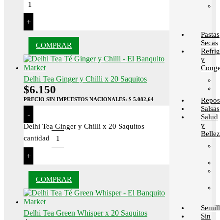
+
Pastas
Secas
COMPRAR
Refri
y
Conge
Delhi Tea Ginger y Chilli x 20 Saquitos
$
6.150
Repos
PRECIO SIN IMPUESTOS NACIONALES:
$ 5.082,64
Salsas
-
Salud
y
Delhi Tea Ginger y Chilli x 20 Saquitos
Belle
cantidad
+
COMPRAR
Semill
Delhi Tea Green Whisper x 20 Saquitos
Sin