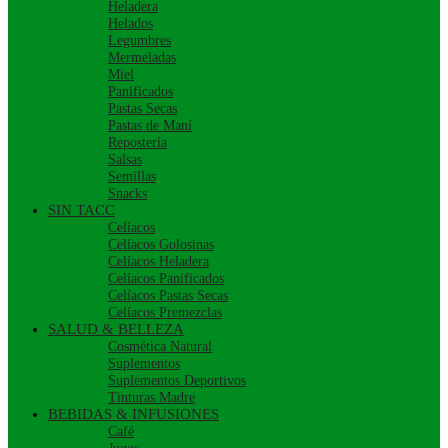
Heladera
Helados
Legumbres
Mermeladas
Miel
Panificados
Pastas Secas
Pastas de Maní
Repostería
Salsas
Semillas
Snacks
SIN TACC
Celíacos
Celíacos Golosinas
Celíacos Heladera
Celíacos Panificados
Celíacos Pastas Secas
Celíacos Premezclas
SALUD & BELLEZA
Cosmética Natural
Suplementos
Suplementos Deportivos
Tinturas Madre
BEBIDAS & INFUSIONES
Café