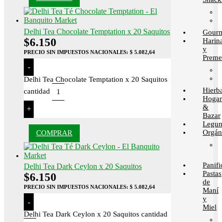
Delhi Tea Chocolate Temptation x 20 Saquitos
Gour
$
6.150
Harin
y
PRECIO SIN IMPUESTOS NACIONALES:
$ 5.082,64
Preme
-
Delhi Tea Chocolate Temptation x 20 Saquitos
Hierb
cantidad
Hogar
&
+
Bazar
Legum
Orgán
COMPRAR
Panif
Delhi Tea Dark Ceylon x 20 Saquitos
Pastas
$
6.150
de
PRECIO SIN IMPUESTOS NACIONALES:
$ 5.082,64
Maní
y
-
Miel
Delhi Tea Dark Ceylon x 20 Saquitos cantidad