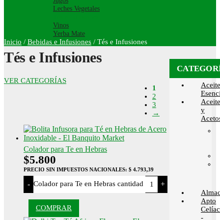
Jugos
Leches Vegetales
Tés e Infusiones
Vinos
Yerba Mate
Inicio
/
Bebidas e Infusiones
/
Tés e Infusiones
Tés e Infusiones
CATEGOR
VER CATEGORÍAS
Aceit
1
Esenci
2
Aceit
3
y
→
Aceto
Colador para Te en Hebras
$
5.800
PRECIO SIN IMPUESTOS NACIONALES:
$ 4.793,39
Colador para Te en Hebras cantidad
-
+
Alma
Apto
COMPRAR
Celía
-