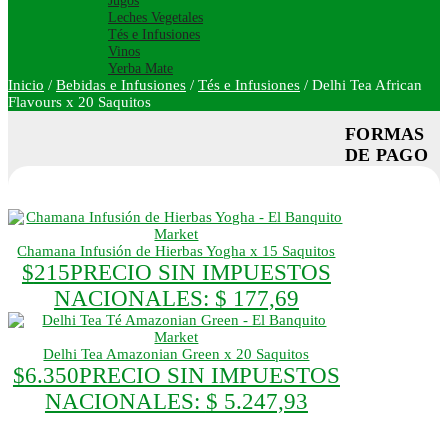
Jugos
Leches Vegetales
Tés e Infusiones
Vinos
Yerba Mate
Inicio
/
Bebidas e Infusiones
/
Tés e Infusiones
/
Delhi Tea African
Flavours x 20 Saquitos
FORMAS
DE PAGO
Chamana Infusión de Hierbas Yogha x 15 Saquitos
$
215
PRECIO SIN IMPUESTOS
NACIONALES:
$ 177,69
Delhi Tea Amazonian Green x 20 Saquitos
$
6.350
PRECIO SIN IMPUESTOS
NACIONALES:
$ 5.247,93