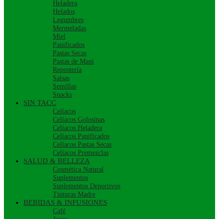
Heladera
Helados
Legumbres
Mermeladas
Miel
Panificados
Pastas Secas
Pastas de Maní
Repostería
Salsas
Semillas
Snacks
SIN TACC
Celíacos
Celíacos Golosinas
Celíacos Heladera
Celíacos Panificados
Celíacos Pastas Secas
Celíacos Premezclas
SALUD & BELLEZA
Cosmética Natural
Suplementos
Suplementos Deportivos
Tinturas Madre
BEBIDAS & INFUSIONES
Café