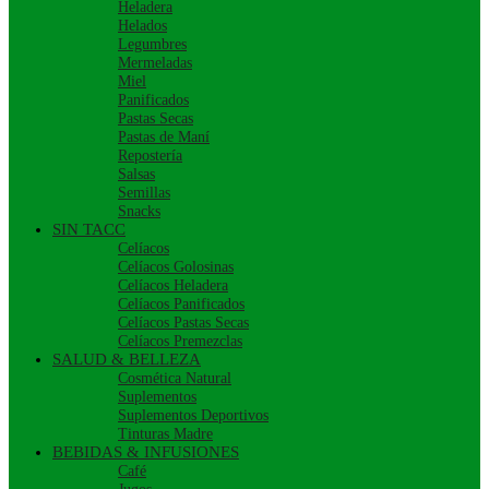
Heladera
Helados
Legumbres
Mermeladas
Miel
Panificados
Pastas Secas
Pastas de Maní
Repostería
Salsas
Semillas
Snacks
SIN TACC
Celíacos
Celíacos Golosinas
Celíacos Heladera
Celíacos Panificados
Celíacos Pastas Secas
Celíacos Premezclas
SALUD & BELLEZA
Cosmética Natural
Suplementos
Suplementos Deportivos
Tinturas Madre
BEBIDAS & INFUSIONES
Café