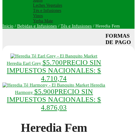
Jugos
Leches Vegetales
Tés e Infusiones
Vinos
Yerba Mate
Inicio
/
Bebidas e Infusiones
/
Tés e Infusiones
/
Heredia Fem
FORMAS
DE PAGO
$
5.700
PRECIO SIN
Heredia Earl Grey
IMPUESTOS NACIONALES:
$
4.710,74
Heredia
$
5.900
PRECIO SIN
Harmony
IMPUESTOS NACIONALES:
$
4.876,03
Heredia Fem