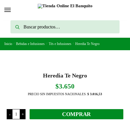
Skip
Skip
to
to
navigation
content
Buscar
Buscar
por:
Inicio
/
Bebidas e Infusiones
/
Tés e Infusiones
/
Heredia Te Negro
Heredia Te Negro
$
3.650
PRECIO SIN IMPUESTOS NACIONALES:
$ 3.016,53
Heredia
COMPRAR
-
+
Te
Negro
cantidad