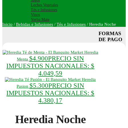
Jugos
Leches Vegetales
Tés e Infusiones
Vinos
Yerba Mate
Inicio
/
Bebidas e Infusiones
/
Tés e Infusiones
/
Heredia Noche
FORMAS
DE PAGO
Heredia
$
4.900
PRECIO SIN
Menta
IMPUESTOS NACIONALES:
$
4.049,59
Heredia
$
5.300
PRECIO SIN
Pasion
IMPUESTOS NACIONALES:
$
4.380,17
Heredia Noche