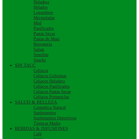
Heladera
Helados
Legumbres
Mermeladas
Miel
Panificados
Pastas Secas
Pastas de Maní
Repostería
Salsas
Semillas
Snacks
SIN TACC
Celíacos
Celíacos Golosinas
Celíacos Heladera
Celíacos Panificados
Celíacos Pastas Secas
Celíacos Premezclas
SALUD & BELLEZA
Cosmética Natural
Suplementos
Suplementos Deportivos
Tinturas Madre
BEBIDAS & INFUSIONES
Café