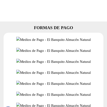
200
Ml
cantidad
FORMAS DE PAGO