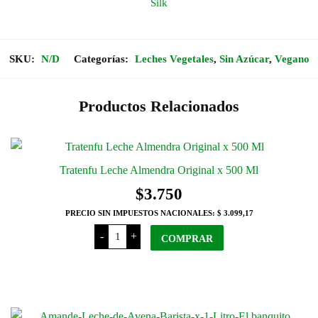
Silk
$4.950
Sin
Azucar
x
hasta
1
Lt
cantidad
$5.350
SKU:
N/D
Categorías:
Leches Vegetales
,
Sin Azúcar
,
Vegano
Productos Relacionados
Tratenfu Leche Almendra Original x 500 Ml
$
3.750
PRECIO SIN IMPUESTOS NACIONALES:
$ 3.099,17
Tratenfu
-
+
Leche
COMPRAR
Almendra
Original
x
500
Ml
cantidad