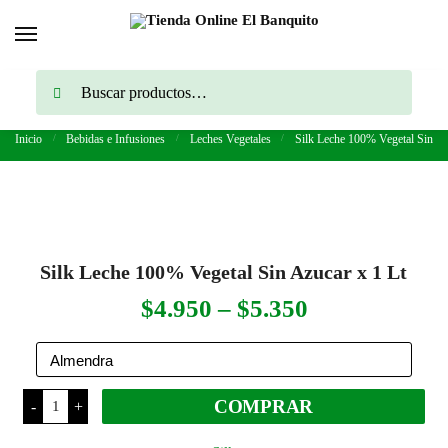
Skip
Skip
to
to
navigation
content
Buscar
Buscar
por:
Inicio
/
Bebidas e Infusiones
/
Leches Vegetales
/
Silk Leche 100% Vegetal Sin Az
Silk Leche 100% Vegetal Sin Azucar x 1 Lt
Rango
$
4.950
–
$
5.350
de
precios:
Silk
COMPRAR
-
+
Leche
desde
100%
Vegetal