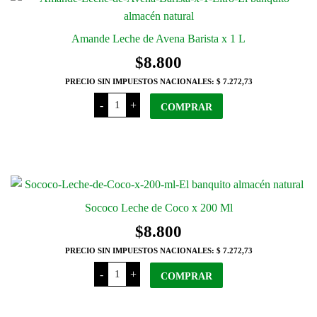
Amande Leche de Avena Barista x 1 L
$
8.800
PRECIO SIN IMPUESTOS NACIONALES:
$ 7.272,73
Amande
-
+
Leche
COMPRAR
de
Avena
Barista
x
1
L
cantidad
Sococo Leche de Coco x 200 Ml
$
8.800
PRECIO SIN IMPUESTOS NACIONALES:
$ 7.272,73
Sococo
-
+
Leche
COMPRAR
de
Coco
x