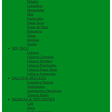
Helados
Legumbres
Mermeladas
Miel
Panificados
Pastas Secas
Pastas de Maní
Repostería
Salsas
Semillas
Snacks
SIN TACC
Celíacos
Celíacos Golosinas
Celíacos Heladera
Celíacos Panificados
Celíacos Pastas Secas
Celíacos Premezclas
SALUD & BELLEZA
Cosmética Natural
Suplementos
Suplementos Deportivos
Tinturas Madre
BEBIDAS & INFUSIONES
Café
Jugos