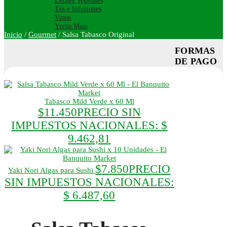
Leches Vegetales
Tés e Infusiones
Vinos
Yerba Mate
Inicio
/
Gourmet
/
Salsa Tabasco Original
FORMAS
DE PAGO
Tabasco Mild Verde x 60 Ml
$
11.450
PRECIO SIN
IMPUESTOS NACIONALES:
$
9.462,81
$
7.850
PRECIO
Yaki Nori Algas para Sushi
SIN IMPUESTOS NACIONALES:
$ 6.487,60