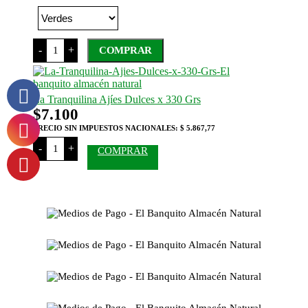
de
precios:
desde
La
-
+
COMPRAR
$7.650
Tranquilina
Aceitunas
hasta
Este
x
$8.400
producto
330
tiene
Grs
La Tranquilina Ajíes Dulces x 330 Grs
cantidad
varias
$
7.100
variantes.
Las
PRECIO SIN IMPUESTOS NACIONALES:
$ 5.867,77
opciones
La
-
+
COMPRAR
Tranquilina
se
Ajíes
pueden
Dulces
elegir
x
en
330
la
Grs
página
cantidad
del
producto