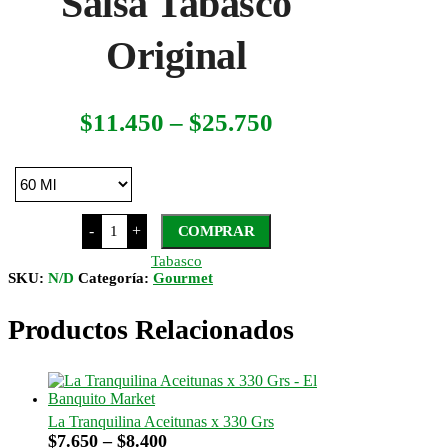
Salsa Tabasco
Original
Rango
$
11.450
–
$
25.750
de
precios:
desde
Salsa
$11.450
-
+
COMPRAR
Tabasco
Original
hasta
Tabasco
cantidad
SKU:
N/D
Categoría:
Gourmet
$25.750
Productos Relacionados
La Tranquilina Aceitunas x 330 Grs
Rango
$
7.650
–
$
8.400