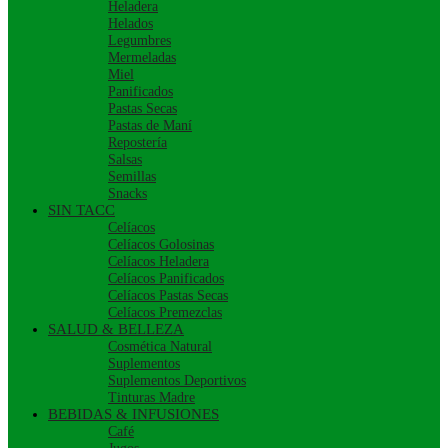
Heladera
Helados
Legumbres
Mermeladas
Miel
Panificados
Pastas Secas
Pastas de Maní
Repostería
Salsas
Semillas
Snacks
SIN TACC
Celíacos
Celíacos Golosinas
Celíacos Heladera
Celíacos Panificados
Celíacos Pastas Secas
Celíacos Premezclas
SALUD & BELLEZA
Cosmética Natural
Suplementos
Suplementos Deportivos
Tinturas Madre
BEBIDAS & INFUSIONES
Café