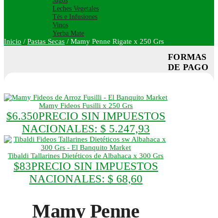
Jugos
Leches Vegetales
Tés e Infusiones
Vinos
Yerba Mate
Inicio
/
Pastas Secas
/
Mamy Penne Rigate x 250 Grs
FORMAS
DE PAGO
Mamy Fideos Fusilli x 250 Grs
$
6.350
PRECIO SIN IMPUESTOS
NACIONALES:
$ 5.247,93
Tibaldi Tallarines Dietéticos de Albahaca x 300 Grs
$
83
PRECIO SIN IMPUESTOS
NACIONALES:
$ 68,60
Mamy Penne