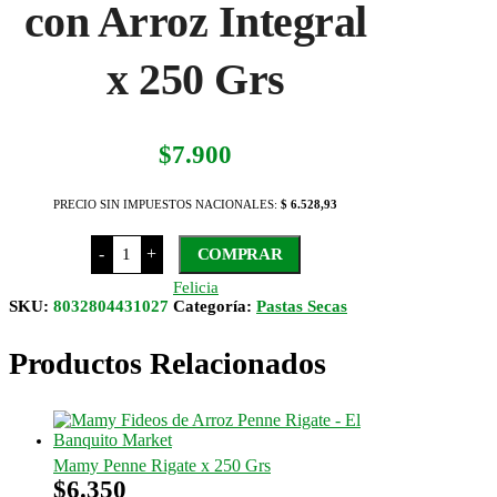
con Arroz Integral
$12.300
x 250 Grs
$
7.900
PRECIO SIN IMPUESTOS NACIONALES:
$ 6.528,93
Felicia
-
+
COMPRAR
Fideos
Pene
Felicia
con
SKU:
8032804431027
Categoría:
Pastas Secas
Arroz
Integral
x
Productos Relacionados
250
Grs
cantidad
Mamy Penne Rigate x 250 Grs
$
6.350