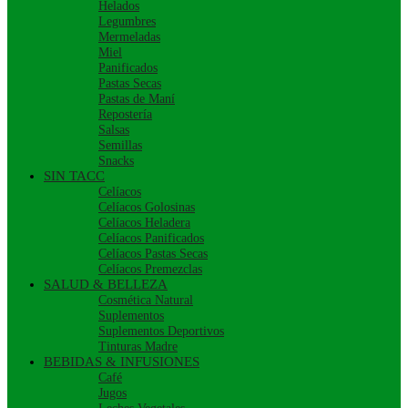
Helados
Legumbres
Mermeladas
Miel
Panificados
Pastas Secas
Pastas de Maní
Repostería
Salsas
Semillas
Snacks
SIN TACC
Celíacos
Celíacos Golosinas
Celíacos Heladera
Celíacos Panificados
Celíacos Pastas Secas
Celíacos Premezclas
SALUD & BELLEZA
Cosmética Natural
Suplementos
Suplementos Deportivos
Tinturas Madre
BEBIDAS & INFUSIONES
Café
Jugos