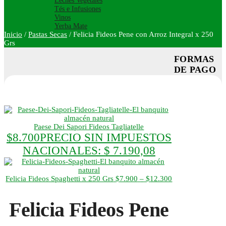
Leches Vegetales
Tés e Infusiones
Vinos
Yerba Mate
Inicio
/
Pastas Secas
/
Felicia Fideos Pene con Arroz Integral x 250
Grs
FORMAS
DE PAGO
Paese Dei Sapori Fideos Tagliatelle
$
8.700
PRECIO SIN IMPUESTOS
NACIONALES:
$ 7.190,08
Rango
Felicia Fideos Spaghetti x 250 Grs
$
7.900
–
$
12.300
de
precios:
Felicia Fideos Pene
desde
$7.900
hasta