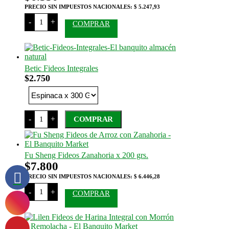
PRECIO SIN IMPUESTOS NACIONALES:
$ 5.247,93
Mamy
-
+
COMPRAR
Penne
Rigate
x
250
Grs
cantidad
Betic Fideos Integrales
$
2.750
Betic
-
+
COMPRAR
Fideos
Integrales
Este
cantidad
producto
tiene
Fu Sheng Fideos Zanahoria x 200 grs.
varias
$
7.800
variantes.
Las
PRECIO SIN IMPUESTOS NACIONALES:
$ 6.446,28
opciones
Fu
-
+
COMPRAR
Sheng
se
Fideos
pueden
Zanahoria
elegir
x
en
200