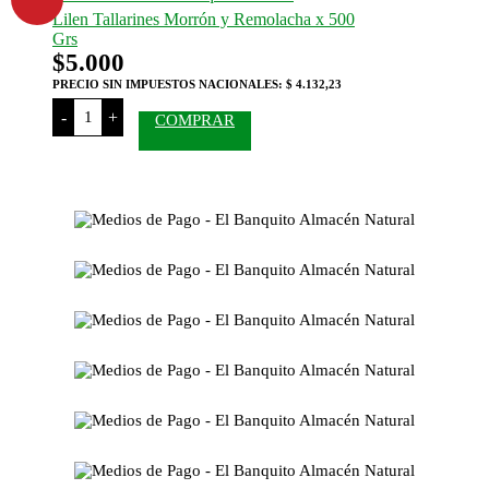
la
grs.
Lilen Tallarines Morrón y Remolacha x 500
página
cantidad
del
Grs
producto
$
5.000
PRECIO SIN IMPUESTOS NACIONALES:
$ 4.132,23
Lilen
-
+
COMPRAR
Tallarines
Morrón
y
Remolacha
x
500
Grs
cantidad