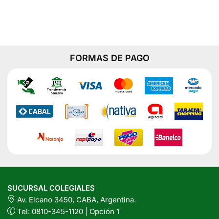
Azucar
Este
Sin
producto
TACC
x
tiene
50
Grs
varias
cantidad
variantes.
FORMAS DE PAGO
Las
opciones
se
pueden
elegir
en
la
página
del
producto
SUCURSAL COLEGIALES
Av. Elcano 3450, CABA, Argentina.
Tel: 0810-345-1120 | Opción 1