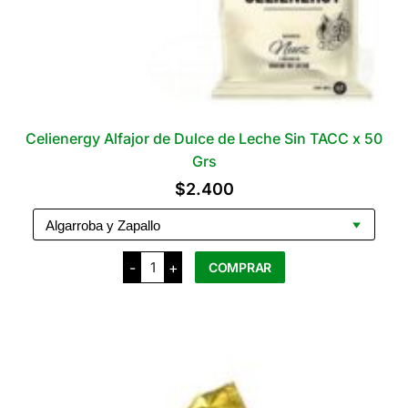
Celienergy Alfajor de Dulce de Leche Sin TACC x 50
Grs
$
2.400
Celienergy
-
+
COMPRAR
Alfajor
de
Dulce
Este
de
producto
Leche
Sin
tiene
TACC
x
varias
50
variantes.
Grs
cantidad