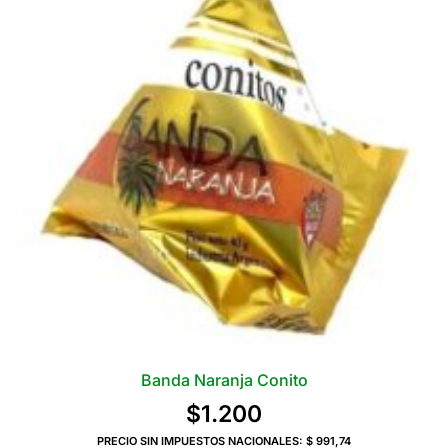
Las
opciones
se
pueden
elegir
en
la
página
del
producto
Banda Naranja Conito
$
1.200
PRECIO SIN IMPUESTOS NACIONALES:
$ 991,74