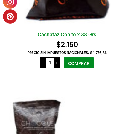
Cachafaz Conito x 38 Grs
$
2.150
PRECIO SIN IMPUESTOS NACIONALES:
$ 1.776,86
Cachafaz
-
+
COMPRAR
Conito
x
38
Grs
cantidad