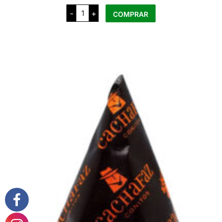
Banda
-
+
COMPRAR
Naranja
Conito
cantidad