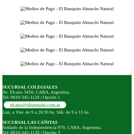
SUCURSAL COLEGIALES
Av. Elcano 3450, CABA, Argentina.
Tel: 0810-345-1120 | Opción 1
elcano@elbanquito.com.ar
Lun. a Vier. de 9 a 20:30 hs. Sáb. de 9 a 15 hs.
SUCURSAL LAS CAÑITAS
Soldado de la Independencia 979, CABA, Argentina.
Tel: 0810-345-1120 | Opción 3