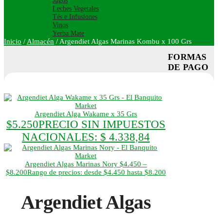
Jugos
Leches Vegetales
Tés e Infusiones
Vinos
Yerba Mate
Inicio
/
Almacén
/
Argendiet Algas Marinas Kombu x 100 Grs
FORMAS
DE PAGO
Argendiet Alga Wakame x 35 Grs
$
5.250
PRECIO SIN IMPUESTOS
NACIONALES:
$ 4.338,84
Argendiet Algas Marinas Nory
$
4.450
–
$
8.200
Rango de precios: desde $4.450 hasta $8.200
Argendiet Algas