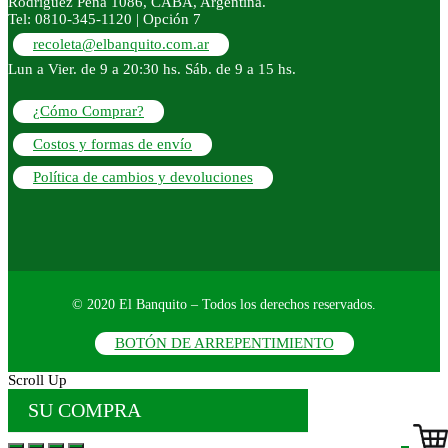
Rodríguez Peña 1086, CABA, Argentina.
Tel: 0810-345-1120 | Opción 7
recoleta@elbanquito.com.ar
Lun a Vier. de 9 a 20:30 hs. Sáb. de 9 a 15 hs.
¿Cómo Comprar?
Costos y formas de envío
Política de cambios y devoluciones
© 2020 El Banquito – Todos los derechos reservados.
BOTÓN DE ARREPENTIMIENTO
Scroll Up
SU COMPRA