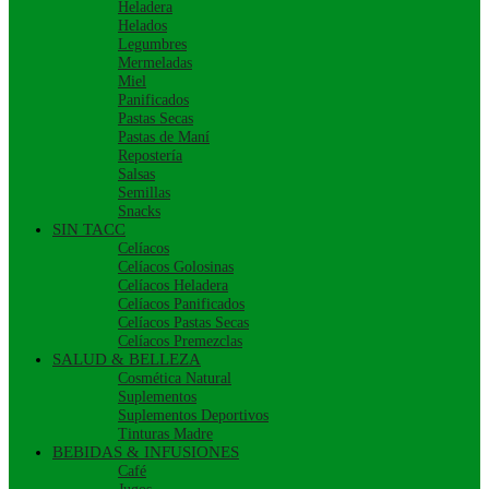
Heladera
Helados
Legumbres
Mermeladas
Miel
Panificados
Pastas Secas
Pastas de Maní
Repostería
Salsas
Semillas
Snacks
SIN TACC
Celíacos
Celíacos Golosinas
Celíacos Heladera
Celíacos Panificados
Celíacos Pastas Secas
Celíacos Premezclas
SALUD & BELLEZA
Cosmética Natural
Suplementos
Suplementos Deportivos
Tinturas Madre
BEBIDAS & INFUSIONES
Café