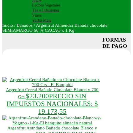
Jugos
Leches Vegetales
Tés e Infusiones
Vinos
Yerba Mate
Inicio
/
Bañados
/
Argenfrut Almendra Bañada chocolate
SEMIAMARGO 60 % CACAO x 1 Kg
FORMAS
DE PAGO
Argenfrut Cereal Bañado Chocolate Blanco x 700
$
23.200
PRECIO SIN
Grs
IMPUESTOS NACIONALES:
$
19.173,55
Argenfrut Arandano Bañado chocolate Blanco y