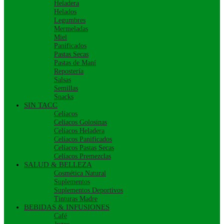
Heladera
Helados
Legumbres
Mermeladas
Miel
Panificados
Pastas Secas
Pastas de Maní
Repostería
Salsas
Semillas
Snacks
SIN TACC
Celíacos
Celíacos Golosinas
Celíacos Heladera
Celíacos Panificados
Celíacos Pastas Secas
Celíacos Premezclas
SALUD & BELLEZA
Cosmética Natural
Suplementos
Suplementos Deportivos
Tinturas Madre
BEBIDAS & INFUSIONES
Café