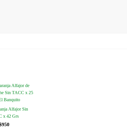
nja Alfajor Sin
 x 42 Grs
$
950