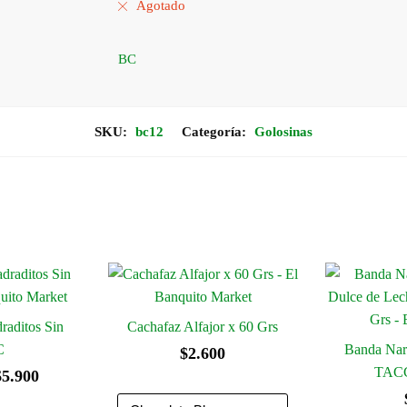
Agotado
BC
SKU:
bc12
Categoría:
Golosinas
raditos Sin
Cachafaz Alfajor x 60 Grs
C
Banda Nara
$
2.600
TACC
Rango
$
5.900
de