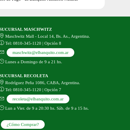
del
producto
SUCURSAL MASCHWITZ
Maschwitz Mall - Local 14, Bs. As., Argentina.
Tel: 0810-345-1120 | Opción 8
maschwitz@elbanquito.com.ar
Lunes a Domingo de 9 a 21 hs.
SUCURSAL RECOLETA
Rodríguez Peña 1086, CABA, Argentina.
Tel: 0810-345-1120 | Opción 7
recoleta@elbanquito.com.ar
Lun a Vier. de 9 a 20:30 hs. Sáb. de 9 a 15 hs.
¿Cómo Comprar?