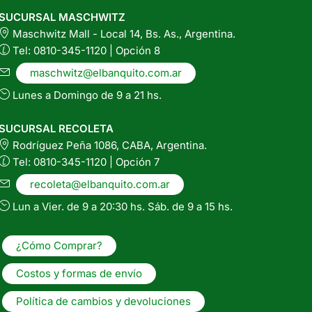
la
SUCURSAL MASCHWITZ
página
Maschwitz Mall - Local 14, Bs. As., Argentina.
del
Tel: 0810-345-1120 | Opción 8
producto
maschwitz@elbanquito.com.ar
Lunes a Domingo de 9 a 21 hs.
SUCURSAL RECOLETA
Rodríguez Peña 1086, CABA, Argentina.
Tel: 0810-345-1120 | Opción 7
recoleta@elbanquito.com.ar
Lun a Vier. de 9 a 20:30 hs. Sáb. de 9 a 15 hs.
¿Cómo Comprar?
Costos y formas de envío
Política de cambios y devoluciones