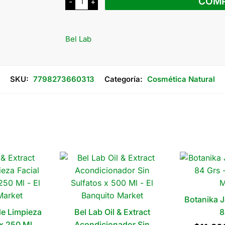
COM
-
+
Lab
Mascara
Capilar
x
120
Bel Lab
Ml
cantidad
SKU:
7798273660313
Categoría:
Cosmética Natural
Botanika J
de Limpieza
Bel Lab Oil & Extract
8
 x 250 Ml
Acondicionador Sin