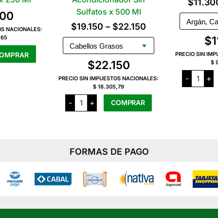
$
11.30
Sulfatos x 500 Ml
700
Rango
$
19.150
–
$
22.150
OS NACIONALES:
,65
$
1
de
precios:
OMPRAR
PRECIO SIN IM
$
22.150
$ 
desde
Botanik
-
+
PRECIO SIN IMPUESTOS NACIONALES:
Jabón
$19.150
$ 18.305,79
Vegetal
x
hasta
Bel
84
-
+
COMPRAR
Lab
Grs
$22.150
Oil
cantida
&
Este
Extract
producto
Acondicionador
Sin
tiene
Sulfatos
FORMAS DE PAGO
x
varias
500
variantes.
Ml
cantidad
Las
opciones
se
pueden