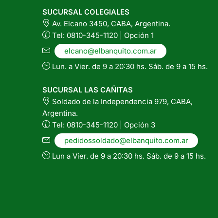
en
SUCURSAL COLEGIALES
la
Av. Elcano 3450, CABA, Argentina.
página
Tel: 0810-345-1120 | Opción 1
del
elcano@elbanquito.com.ar
producto
Lun. a Vier. de 9 a 20:30 hs. Sáb. de 9 a 15 hs.
SUCURSAL LAS CAÑITAS
Soldado de la Independencia 979, CABA,
Argentina.
Tel: 0810-345-1120 | Opción 3
pedidossoldado@elbanquito.com.ar
Lun a Vier. de 9 a 20:30 hs. Sáb. de 9 a 15 hs.