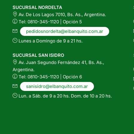
elegir
SUCURSAL NORDELTA
en
Av. De Los Lagos 7010, Bs. As., Argentina.
la
Tel: 0810-345-1120 | Opción 5
página
pedidosnordelta@elbanquito.com.ar
del
Lunes a Domingo de 9 a 21 hs.
producto
SUCURSAL SAN ISIDRO
Av. Juan Segundo Fernández 41, Bs. As.,
Argentina.
Tel: 0810-345-1120 | Opción 6
sanisidro@elbanquito.com.ar
Lun. a Sáb. de 9 a 20 hs. Dom. de 10 a 20 hs.