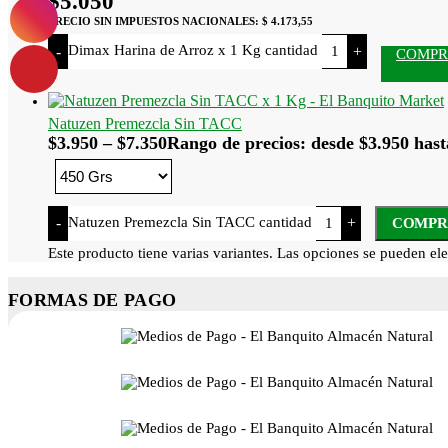
$
5.050
PRECIO SIN IMPUESTOS NACIONALES:
$ 4.173,55
Dimax Harina de Arroz x 1 Kg cantidad
-
+
COMP
Natuzen Premezcla Sin TACC
$
3.950
–
$
7.350
Rango de precios: desde $3.950 hast
Natuzen Premezcla Sin TACC cantidad
-
+
COMPR
Este producto tiene varias variantes. Las opciones se pueden ele
FORMAS DE PAGO