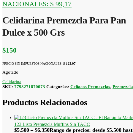
NACIONALES:
$ 99,17
Celidarina Premezcla Para Pan
Dulce x 500 Grs
$
150
PRECIO SIN IMPUESTOS NACIONALES:
$ 123,97
Agotado
Celidarina
SKU:
7798271870073
Categorías:
Celíacos Premezclas
,
Premezcla
Productos Relacionados
123 Listo Premezcla Muffins Sin TACC
$
5.500
–
$
6.350
Rango de precios: desde $5.500 hast