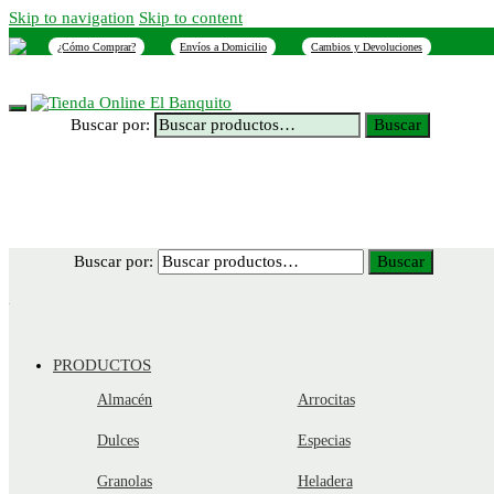
Skip to navigation
Skip to content
¿Cómo Comprar?
Envíos a Domicilio
Cambios y Devoluciones
INICIO
NOSOTROS
SUCURSALES
CONTACTO
Buscar por:
Buscar
Buscar por:
Buscar
PRODUCTOS
Almacén
Arrocitas
Dulces
Especias
Granolas
Heladera