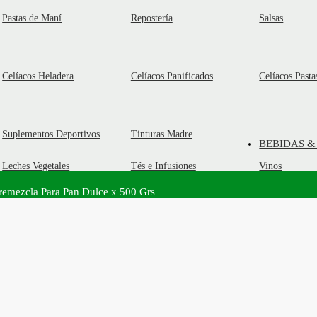
Pastas de Maní
Repostería
Salsas
Celíacos Heladera
Celíacos Panificados
Celíacos Pasta
Suplementos Deportivos
Tinturas Madre
BEBIDAS &
Leches Vegetales
Tés e Infusiones
Vinos
Premezcla Para Pan Dulce x 500 Grs