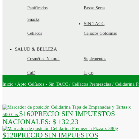
Panificados
Pastas Secas
Snacks
SIN TACC
Celíacos
Celíacos Golosinas
SALUD & BELLEZA
Cosmética Natural
Suplementos
Café
Jugos
Inicio
/
Apto Celíacos - Sin TACC
/
Celíacos Premezclas
/
Celidarina 
Celidarina Tapa de Empanadas y Tartas x
$
160
PRECIO SIN IMPUESTOS
500 Grs
NACIONALES:
$ 132,23
Celidarina Premezcla Pizza x 380g
$
120
PRECIO SIN IMPUESTOS