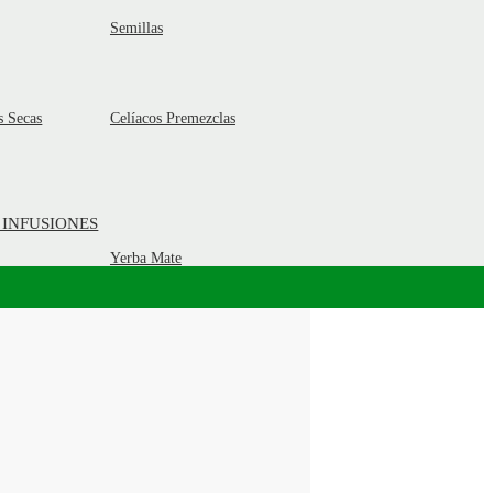
Semillas
s Secas
Celíacos Premezclas
 INFUSIONES
Yerba Mate