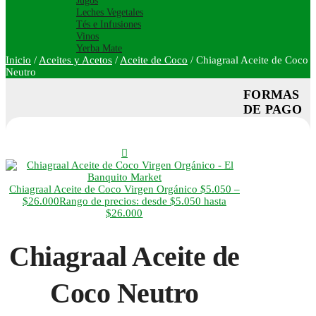
Jugos
Leches Vegetales
Tés e Infusiones
Vinos
Yerba Mate
Inicio
/
Aceites y Acetos
/
Aceite de Coco
/
Chiagraal Aceite de Coco
Neutro
FORMAS
DE PAGO
Chiagraal Aceite de Coco Virgen Orgánico
$
5.050
–
$
26.000
Rango de precios: desde $5.050 hasta
$26.000
Chiagraal Aceite de
Coco Neutro