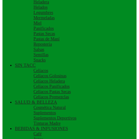
Heladera
Helados
Legumbres
Mermeladas
Miel
Panificados
Pastas Secas
Pastas de Maní
Repostería
Salsas
Semillas
Snacks
SIN TACC
Celíacos
Celíacos Golosinas
Celíacos Heladera
Celíacos Panificados
Celíacos Pastas Secas
Celíacos Premezclas
SALUD & BELLEZA
Cosmética Natural
Suplementos
Suplementos Deportivos
Tinturas Madre
BEBIDAS & INFUSIONES
Café