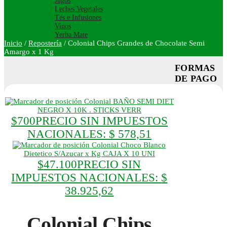
Jugos
Leches Vegetales
Tés e Infusiones
Vinos
Yerba Mate
Inicio
/
Repostería
/
Colonial Chips Grandes de Chocolate Semi
Amargo x 1 Kg
FORMAS
DE PAGO
Colonial BAÑO SEMI DIET
NEGRO X 10K . STICKS VERR
$
700
PRECIO SIN IMPUESTOS
NACIONALES:
$ 578,51
Colonial Choco Blanco
Dietetico S/Azucar x Kg CAJA X 10 UNI
$
47.100
PRECIO SIN
IMPUESTOS NACIONALES:
$
38.925,62
Colonial Chips