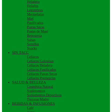
Heladera
Helados
Legumbres
Mermeladas
Miel
Panificados
Pastas Secas
Pastas de Maní
Repostería
Salsas
Semillas
Snacks
SIN TACC
Celíacos
Celíacos Golosinas
Celíacos Heladera
Celíacos Panificados
Celíacos Pastas Secas
Celíacos Premezclas
SALUD & BELLEZA
Cosmética Natural
Suplementos
Suplementos Deportivos
Tinturas Madre
BEBIDAS & INFUSIONES
Café