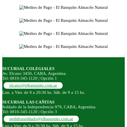
SUCURSAL COLEGIALES
Av. Elcano 3450, CABA, Argentina.
Tel: 0810-345-1120 | Opción 1
elcano@elbanquito.com.ar
Lun. a Vier. de 9 a 20:30 hs. Sáb. de 9 a 15 hs.
SUCURSAL LAS CAÑITAS
Soldado de la Independencia 979, CABA, Argentina.
Tel: 0810-345-1120 | Opción 3
pedidossoldado@elbanquito.com.ar
Lun a Vier. de 9 a 20:30 hs. Sáb. de 9 a 15 hs.