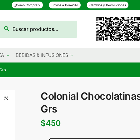
¿Cómo Comprar?
Envíos a Domicilio
Cambios y Devoluciones
Buscar
Buscar
por:
ZA
BEBIDAS & INFUSIONES
Grs
Colonial Chocolatina
Grs
$
450