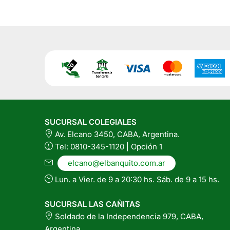
x
Leche
100
x
Grs
120
cantidad
Grs
cantidad
SUCURSAL COLEGIALES
Av. Elcano 3450, CABA, Argentina.
Tel: 0810-345-1120 | Opción 1
elcano@elbanquito.com.ar
Lun. a Vier. de 9 a 20:30 hs. Sáb. de 9 a 15 hs.
SUCURSAL LAS CAÑITAS
Soldado de la Independencia 979, CABA,
Argentina.