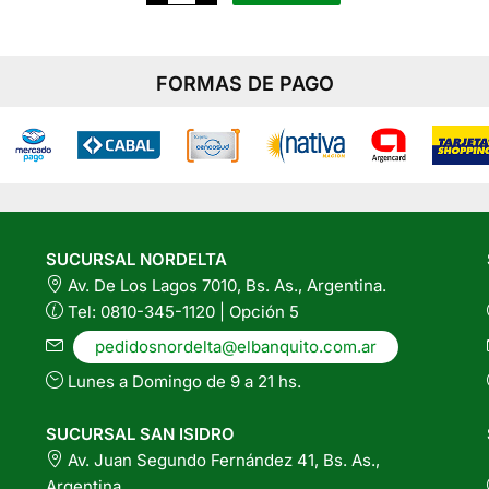
$8.700
Grs
Chocolate
cantida
con
Este
Leche
producto
de
Coco
tiene
FORMAS DE PAGO
cantidad
varias
variantes.
Las
opciones
se
pueden
SUCURSAL NORDELTA
elegir
Av. De Los Lagos 7010, Bs. As., Argentina.
en
Tel: 0810-345-1120 | Opción 5
la
página
pedidosnordelta@elbanquito.com.ar
del
Lunes a Domingo de 9 a 21 hs.
producto
SUCURSAL SAN ISIDRO
Av. Juan Segundo Fernández 41, Bs. As.,
Argentina.