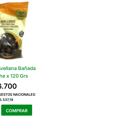
Avellana Bañada
he x 120 Grs
6.700
PUESTOS NACIONALES:
5.537,19
ut
COMPRAR
a