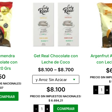
Almendra
Get Real Chocolate con
Argenfrut 
olate con
Leche de Coco
con Lec
20 Grs
Rango
$
8.100
–
$
8.700
$
50
de
PRECIO SIN IM
$ 
precios:
OS NACIONALES:
Argenfr
,07
$
8.100
-
+
desde
Avellan
Bañada
OMPRAR
PRECIO SIN IMPUESTOS NACIONALES:
$8.100
con
$ 6.694,21
Leche
hasta
x
Get
-
+
COMPRAR
120
Real