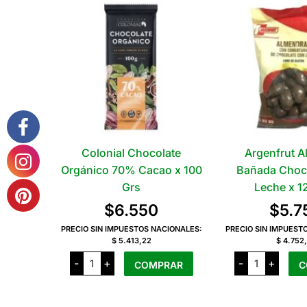
Colonial Chocolate
Argenfrut 
Orgánico 70% Cacao x 100
Bañada Choc
Grs
Leche x 1
$
6.550
$
5.7
PRECIO SIN IMPUESTOS NACIONALES:
PRECIO SIN IMPUEST
$ 5.413,22
$ 4.752
Colonial
Argenfrut
-
+
-
+
COMPRAR
C
Chocolate
Almendra
Orgánico
Bañada
70%
Chocolate
Cacao
con