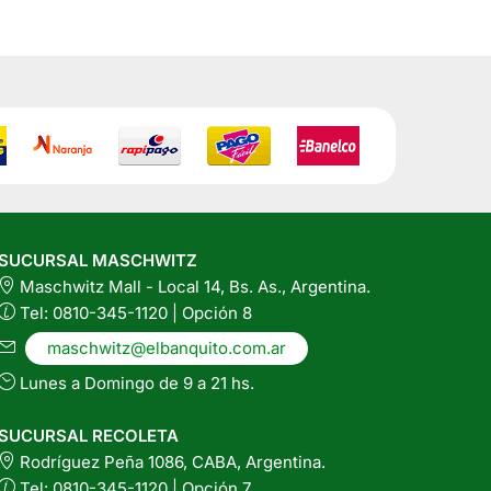
d
SUCURSAL MASCHWITZ
Maschwitz Mall - Local 14, Bs. As., Argentina.
Tel: 0810-345-1120 | Opción 8
maschwitz@elbanquito.com.ar
Lunes a Domingo de 9 a 21 hs.
SUCURSAL RECOLETA
Rodríguez Peña 1086, CABA, Argentina.
Tel: 0810-345-1120 | Opción 7