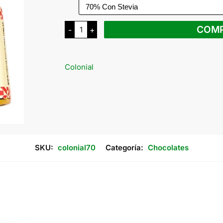
Colonial
COM
-
+
Chocolatinas
Sin
TACC
x
5
Colonial
Grs
cantidad
SKU:
colonial70
Categoría:
Chocolates