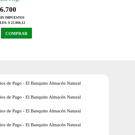
6.700
SIN IMPUESTOS
LES:
$ 22.066,12
s
COMPRAR
a