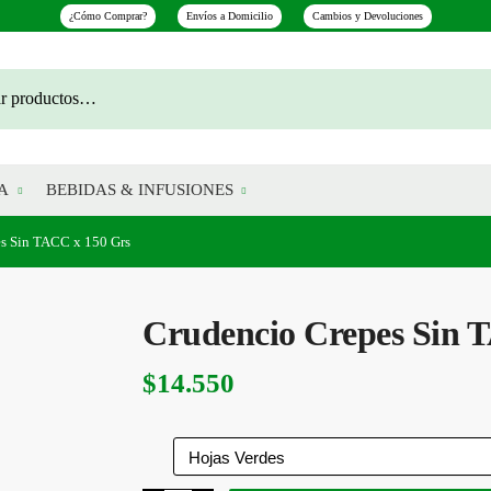
¿Cómo Comprar?
Envíos a Domicilio
Cambios y Devoluciones
A
BEBIDAS & INFUSIONES
s Sin TACC x 150 Grs
Crudencio Crepes Sin 
$
14.550