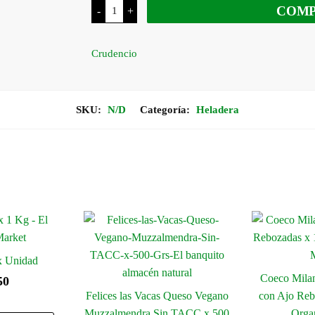
Crudencio
COM
-
+
Crepes
Sin
TACC
x
Crudencio
150
Grs
cantidad
SKU:
N/D
Categoría:
Heladera
x Unidad
Coeco Mila
50
Felices las Vacas Queso Vegano
con Ajo Reb.
Muzzalmendra Sin TACC x 500
Orga