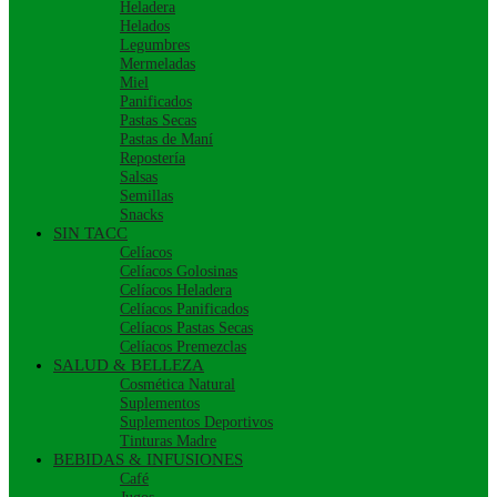
Heladera
Helados
Legumbres
Mermeladas
Miel
Panificados
Pastas Secas
Pastas de Maní
Repostería
Salsas
Semillas
Snacks
SIN TACC
Celíacos
Celíacos Golosinas
Celíacos Heladera
Celíacos Panificados
Celíacos Pastas Secas
Celíacos Premezclas
SALUD & BELLEZA
Cosmética Natural
Suplementos
Suplementos Deportivos
Tinturas Madre
BEBIDAS & INFUSIONES
Café