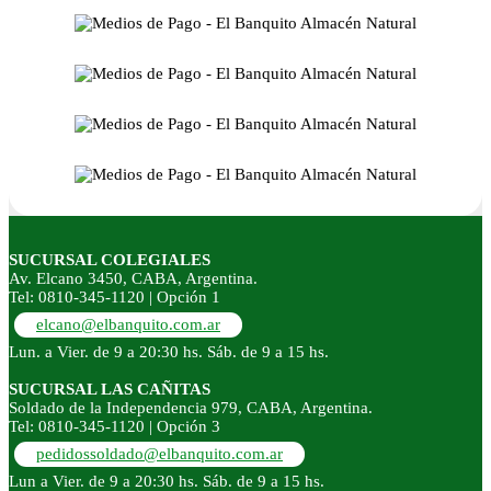
SUCURSAL COLEGIALES
Av. Elcano 3450, CABA, Argentina.
Tel: 0810-345-1120 | Opción 1
elcano@elbanquito.com.ar
Lun. a Vier. de 9 a 20:30 hs. Sáb. de 9 a 15 hs.
SUCURSAL LAS CAÑITAS
Soldado de la Independencia 979, CABA, Argentina.
Tel: 0810-345-1120 | Opción 3
pedidossoldado@elbanquito.com.ar
Lun a Vier. de 9 a 20:30 hs. Sáb. de 9 a 15 hs.