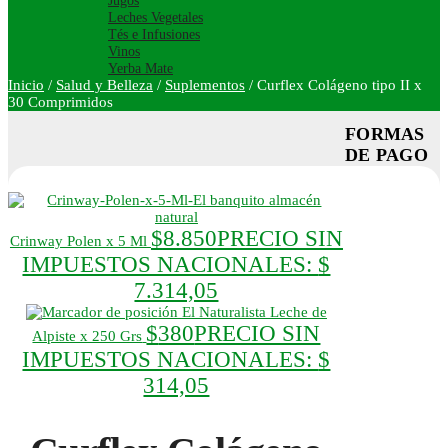
Jugos
Leches Vegetales
Tés e Infusiones
Vinos
Yerba Mate
Inicio
/
Salud y Belleza
/
Suplementos
/
Curflex Colágeno tipo II x
30 Comprimidos
FORMAS
DE PAGO
$
8.850
PRECIO SIN
Crinway Polen x 5 Ml
IMPUESTOS NACIONALES:
$
7.314,05
El Naturalista Leche de
$
380
PRECIO SIN
Alpiste x 250 Grs
IMPUESTOS NACIONALES:
$
314,05