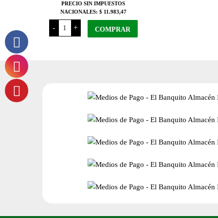
PRECIO SIN IMPUESTOS
NACIONALES:
$ 11.983,47
Don
-
+
Bosco
COMPRAR
Aceite
de
Oliva
Extra
Virgen
x
500
Ml
cantidad