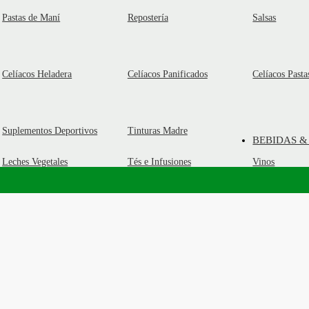
Pastas de Maní
Repostería
Salsas
Celíacos Heladera
Celíacos Panificados
Celíacos Pasta
Suplementos Deportivos
Tinturas Madre
BEBIDAS &
Leches Vegetales
Tés e Infusiones
Vinos