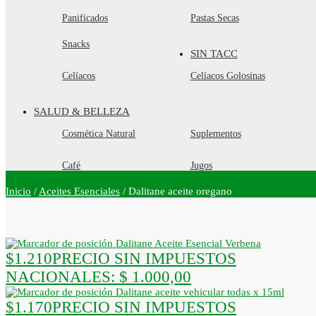
Panificados
Pastas Secas
Snacks
SIN TACC
Celíacos
Celíacos Golosinas
SALUD & BELLEZA
Cosmética Natural
Suplementos
Café
Jugos
Inicio
/
Aceites Esenciales
/
Dalitane aceite oregano
Dalitane Aceite Esencial Verbena
$
1.210
PRECIO SIN IMPUESTOS
NACIONALES:
$ 1.000,00
Dalitane aceite vehicular todas x 15ml
$
1.170
PRECIO SIN IMPUESTOS