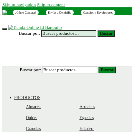
Skip to navigation
Skip to content
¿Cómo Comprar?
Envíos a Domicilio
Cambios y Devoluciones
INICIO
NOSOTROS
SUCURSALES
CONTACTO
Buscar por:
Buscar
Buscar por:
Buscar
PRODUCTOS
Almacén
Arrocitas
Dulces
Especias
Granolas
Heladera