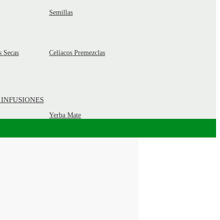
Semillas
s Secas
Celíacos Premezclas
 INFUSIONES
Yerba Mate