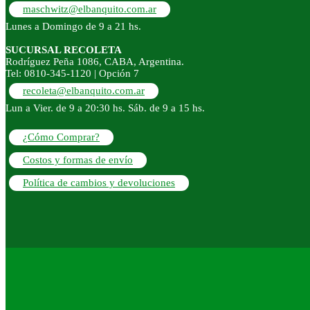
maschwitz@elbanquito.com.ar
Lunes a Domingo de 9 a 21 hs.
SUCURSAL RECOLETA
Rodríguez Peña 1086, CABA, Argentina.
Tel: 0810-345-1120 | Opción 7
recoleta@elbanquito.com.ar
Lun a Vier. de 9 a 20:30 hs. Sáb. de 9 a 15 hs.
¿Cómo Comprar?
Costos y formas de envío
Política de cambios y devoluciones