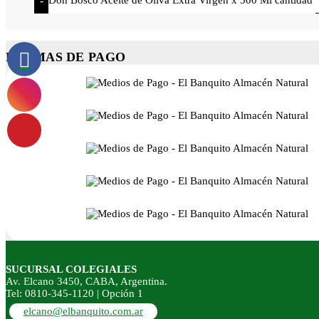
-
FORMAS DE PAGO
SUCURSAL COLEGIALES
Av. Elcano 3450, CABA, Argentina.
Tel: 0810-345-1120 | Opción 1
elcano@elbanquito.com.ar