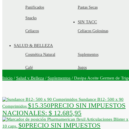
Panificados
Pastas Secas
Snacks
SIN TACC
Celíacos
Celíacos Golosinas
SALUD & BELLEZA
Cosmética Natural
Suplementos
Café
Jugos
Inicio
/
Salud y Belleza
/
Suplementos
/
Dasipa Aceite Germen de Trig
Sundance B12- 500 x 90
$
15.350
PRECIO SIN IMPUESTOS
Comprimidos
NACIONALES:
$ 12.685,95
Pharmamerican flexil Articulaciones Blister x
$
0
PRECIO SIN IMPUESTOS
10 caps.