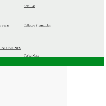
Semillas
s Secas
Celíacos Premezclas
 INFUSIONES
Yerba Mate