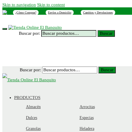
Skip to navigation
Skip to content
¿Cómo Comprar?
Envíos a Domicilio
Cambios y Devoluciones
INICIO
NOSOTROS
SUCURSALES
CONTACTO
Buscar por:
Buscar
Buscar por:
Buscar
PRODUCTOS
Almacén
Arrocitas
Dulces
Especias
Granolas
Heladera