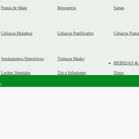
Pastas de Maní
Repostería
Salsas
Celíacos Heladera
Celíacos Panificados
Celíacos Pasta
Suplementos Deportivos
Tinturas Madre
BEBIDAS &
Leches Vegetales
Tés e Infusiones
Vinos
o