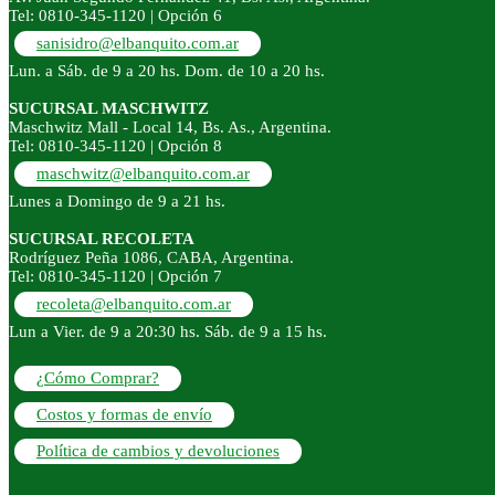
Tel: 0810-345-1120 | Opción 6
sanisidro@elbanquito.com.ar
Lun. a Sáb. de 9 a 20 hs. Dom. de 10 a 20 hs.
SUCURSAL MASCHWITZ
Maschwitz Mall - Local 14, Bs. As., Argentina.
Tel: 0810-345-1120 | Opción 8
maschwitz@elbanquito.com.ar
Lunes a Domingo de 9 a 21 hs.
SUCURSAL RECOLETA
Rodríguez Peña 1086, CABA, Argentina.
Tel: 0810-345-1120 | Opción 7
recoleta@elbanquito.com.ar
Lun a Vier. de 9 a 20:30 hs. Sáb. de 9 a 15 hs.
¿Cómo Comprar?
Costos y formas de envío
Política de cambios y devoluciones