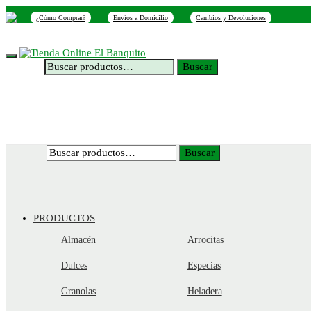
Skip
Skip
¿Cómo Comprar?
Envíos a Domicilio
Cambios y Devoluciones
to
to
navigation
content
INICIO
NOSOTROS
SUCURSALES
CONTACTO
Buscar
Buscar
por:
Buscar
Buscar
por:
PRODUCTOS
Almacén
Arrocitas
Dulces
Especias
Granolas
Heladera