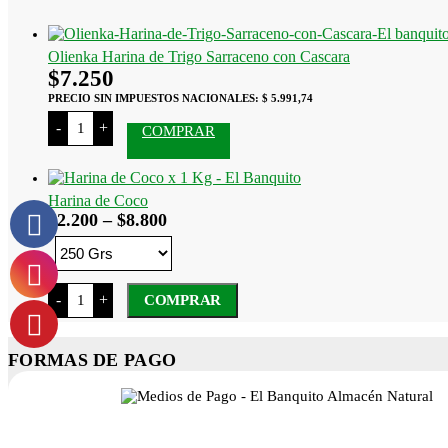
Olienka Harina de Trigo Sarraceno con Cascara
$
7.250
PRECIO SIN IMPUESTOS NACIONALES:
$ 5.991,74
Olienka
-
+
COMPRAR
Harina
de
Trigo
Sarraceno
con
Harina de Coco
Cascara
Rango
$
2.200
–
$
8.800
cantidad
de
precios:
desde
Harina
-
+
COMPRAR
$2.200
de
Coco
hasta
Este
cantidad
$8.800
producto
FORMAS DE PAGO
tiene
varias
variantes.
Las
opciones
se