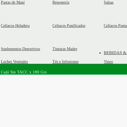
Pastas de Maní
Repostería
Salsas
Celíacos Heladera
Celíacos Panificados
Celíacos Pasta
Suplementos Deportivos
Tinturas Madre
BEBIDAS &
Leches Vegetales
Tés e Infusiones
Vinos
 Cajú Sin TACC x 180 Grs