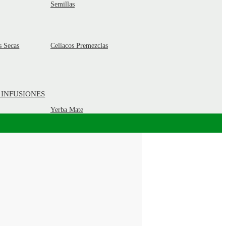
Semillas
s Secas
Celíacos Premezclas
 INFUSIONES
Yerba Mate