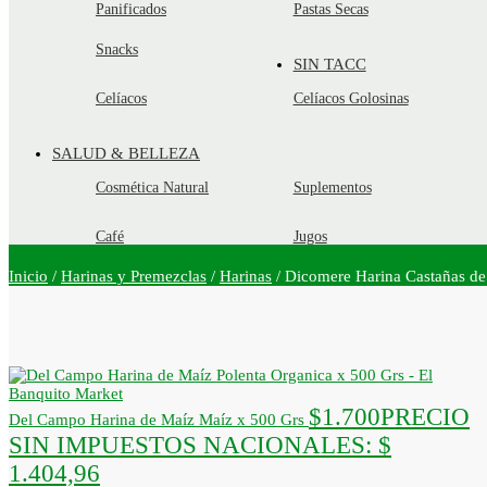
Panificados
Pastas Secas
Snacks
SIN TACC
Celíacos
Celíacos Golosinas
SALUD & BELLEZA
Cosmética Natural
Suplementos
Café
Jugos
Inicio
/
Harinas y Premezclas
/
Harinas
/
Dicomere Harina Castañas de
$
1.700
PRECIO
Del Campo Harina de Maíz Maíz x 500 Grs
SIN IMPUESTOS NACIONALES:
$
1.404,96