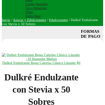
Jugos
Leches Vegetales
Tés e Infusiones
Vinos
Yerba Mate
Inicio
/
Azucar y Edulcorantes
/
Edulcorantes
/
Dulkré Endulzante
con Stevia x 50 Sobres
FORMAS
DE PAGO
Dulkré Endulzante Bajas Calorías Clásico Líquido
$
0
Dulkré Endulzante
con Stevia x 50
Sobres