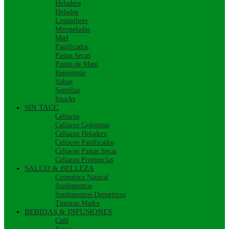
Heladera
Helados
Legumbres
Mermeladas
Miel
Panificados
Pastas Secas
Pastas de Maní
Repostería
Salsas
Semillas
Snacks
SIN TACC
Celíacos
Celíacos Golosinas
Celíacos Heladera
Celíacos Panificados
Celíacos Pastas Secas
Celíacos Premezclas
SALUD & BELLEZA
Cosmética Natural
Suplementos
Suplementos Deportivos
Tinturas Madre
BEBIDAS & INFUSIONES
Café