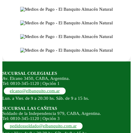
SUCURSAL COLEGIALES
Av. Elcano 3450, CABA, Argentina.
Tel: 0810-345-1120 | Opción 1
elcano@elbanquito.com.ar
Lun. a Vier. de 9 a 20:30 hs. Sáb. de 9 a 15 hs.
SUCURSAL LAS CAÑITAS
Soldado de la Independencia 979, CABA, Argentina.
Tel: 0810-345-1120 | Opción 3
pedidossoldado@elbanquito.com.ar