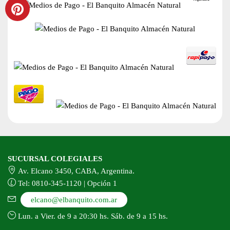
SUCURSAL COLEGIALES
Av. Elcano 3450, CABA, Argentina.
Tel: 0810-345-1120 | Opción 1
elcano@elbanquito.com.ar
Lun. a Vier. de 9 a 20:30 hs. Sáb. de 9 a 15 hs.