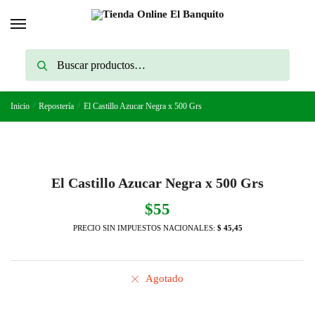
Skip
Skip
to
to
navigation
content
Buscar
Buscar
por:
Inicio
/
Repostería
/
El Castillo Azucar Negra x 500 Grs
El Castillo Azucar Negra x 500 Grs
$
55
PRECIO SIN IMPUESTOS NACIONALES:
$ 45,45
Agotado