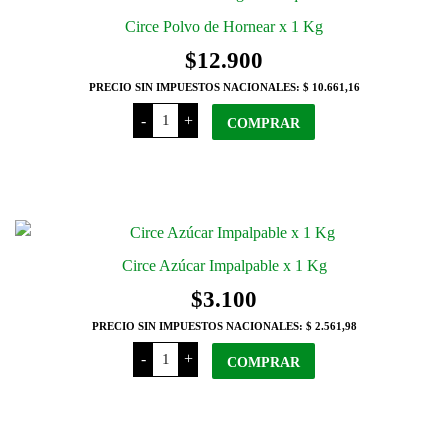
Circe Polvo de Hornear x 1 Kg
$
12.900
PRECIO SIN IMPUESTOS NACIONALES:
$ 10.661,16
Circe
-
+
Polvo
COMPRAR
de
Hornear
x
1
Kg
cantidad
Circe Azúcar Impalpable x 1 Kg
$
3.100
PRECIO SIN IMPUESTOS NACIONALES:
$ 2.561,98
Circe
-
+
Azúcar
COMPRAR
Impalpable
x
1
Kg
cantidad