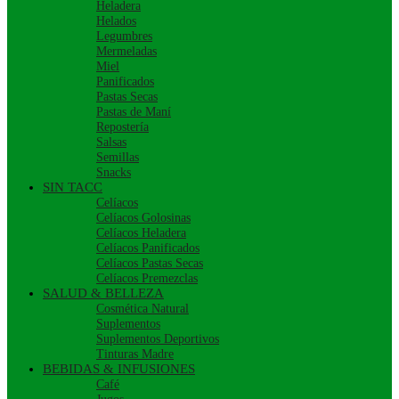
Heladera
Helados
Legumbres
Mermeladas
Miel
Panificados
Pastas Secas
Pastas de Maní
Repostería
Salsas
Semillas
Snacks
SIN TACC
Celíacos
Celíacos Golosinas
Celíacos Heladera
Celíacos Panificados
Celíacos Pastas Secas
Celíacos Premezclas
SALUD & BELLEZA
Cosmética Natural
Suplementos
Suplementos Deportivos
Tinturas Madre
BEBIDAS & INFUSIONES
Café