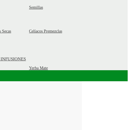
Semillas
s Secas
Celíacos Premezclas
 INFUSIONES
Yerba Mate