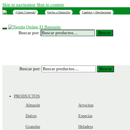
Skip to navigation
Skip to content
¿Cómo Comprar?
Envíos a Domicilio
Cambios y Devoluciones
INICIO
NOSOTROS
SUCURSALES
CONTACTO
Buscar por:
Buscar
Buscar por:
Buscar
PRODUCTOS
Almacén
Arrocitas
Dulces
Especias
Granolas
Heladera