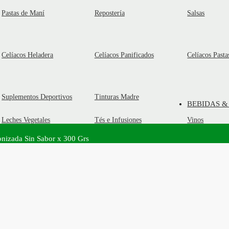
Pastas de Maní
Repostería
Salsas
Celíacos Heladera
Celíacos Panificados
Celíacos Pasta
Suplementos Deportivos
Tinturas Madre
BEBIDAS &
Leches Vegetales
Tés e Infusiones
Vinos
onizada Sin Sabor x 300 Grs