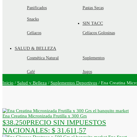
Panificados
Pastas Secas
Snacks
SIN TACC
Celíacos
Celíacos Golosinas
SALUD & BELLEZA
Cosmética Natural
Suplementos
Café
Jugos
Inicio
/
Salud y Belleza
/
Suplementos Deportivos
/
Ena Creatina Micr
Ena Creatina Micronizada Frutilla x 300 Grs
$
38.250
PRECIO SIN IMPUESTOS
NACIONALES:
$ 31.611,57