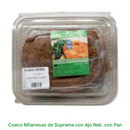
varias
variantes.
Las
opciones
se
pueden
elegir
en
la
página
del
producto
Coeco Milanesas de Suprema con Ajo Reb. con Pan