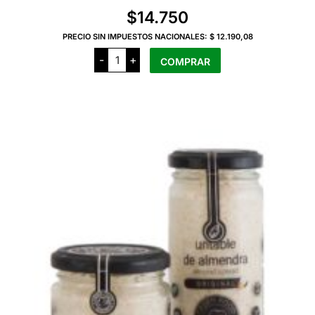
$
14.750
PRECIO SIN IMPUESTOS NACIONALES:
$ 12.190,08
Coeco
-
+
COMPRAR
Medallon
de
Pollo
Rebozado
x
2
Unidades
cantidad