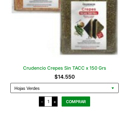
Crudencio Crepes Sin TACC x 150 Grs
$
14.550
Crudencio
-
+
COMPRAR
Crepes
Sin
TACC
Este
x
producto
150
Grs
tiene
cantidad