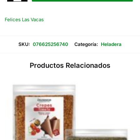
hasta
Vacas
Yogurt
Vegano
$2.000
de
Felices Las Vacas
Almendras
x
200
Grs
cantidad
SKU:
076625256740
Categoría:
Heladera
Productos Relacionados