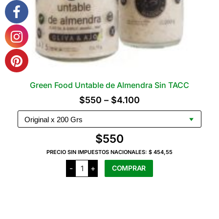
Green Food Untable de Almendra Sin TACC
Rango
$
550
–
$
4.100
de
precios:
$
550
desde
PRECIO SIN IMPUESTOS NACIONALES:
$ 454,55
$550
Green
-
+
COMPRAR
hasta
Food
Untable
$4.100
de
Este
Almendra
producto
Sin
TACC
tiene
cantidad