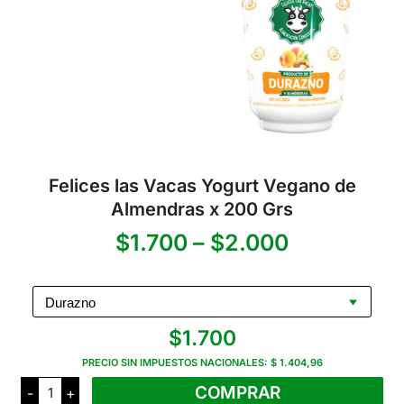
Felices las Vacas Yogurt Vegano de
Almendras x 200 Grs
Rango
$
1.700
–
$
2.000
de
precios:
$
1.700
desde
PRECIO SIN IMPUESTOS NACIONALES:
$ 1.404,96
$1.700
Felices
COMPRAR
-
+
las