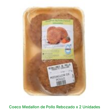
varias
variantes.
Las
opciones
se
pueden
elegir
en
la
página
del
producto
Coeco Medallon de Pollo Rebozado x 2 Unidades