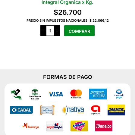
Integral Organica x Kg.
$
26.700
PRECIO SIN IMPUESTOS NACIONALES:
$ 22.066,12
Coeco
-
+
COMPRAR
Milanesas
de
Suprema
con
Ajo
Reb.
con
Pan
Integral
Organica
FORMAS DE PAGO
x
Kg.
cantidad