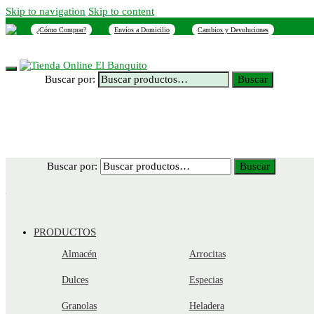
Skip to navigation
Skip to content
¿Cómo Comprar?
Envíos a Domicilio
Cambios y Devoluciones
INICIO
NOSOTROS
SUCURSALES
CONTACTO
Buscar por:
Buscar
Buscar por:
Buscar
PRODUCTOS
Almacén
Arrocitas
Dulces
Especias
Granolas
Heladera