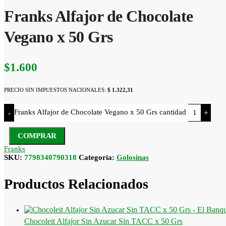
Franks Alfajor de Chocolate
Vegano x 50 Grs
$
1.600
PRECIO SIN IMPUESTOS NACIONALES:
$ 1.322,31
Franks Alfajor de Chocolate Vegano x 50 Grs cantidad
-
+
COMPRAR
Franks
SKU:
7798340790318
Categoría:
Golosinas
Productos Relacionados
Chocoleit Alfajor Sin Azucar Sin TACC x 50 Grs