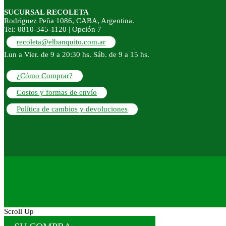
SUCURSAL RECOLETA
Rodríguez Peña 1086, CABA, Argentina.
Tel: 0810-345-1120 | Opción 7
recoleta@elbanquito.com.ar
Lun a Vier. de 9 a 20:30 hs. Sáb. de 9 a 15 hs.
¿Cómo Comprar?
Costos y formas de envío
Política de cambios y devoluciones
Scroll Up