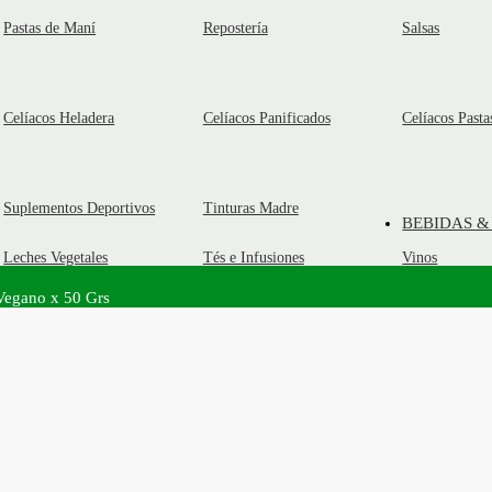
Pastas de Maní
Repostería
Salsas
Celíacos Heladera
Celíacos Panificados
Celíacos Pasta
Suplementos Deportivos
Tinturas Madre
BEBIDAS &
Leches Vegetales
Tés e Infusiones
Vinos
 Vegano x 50 Grs