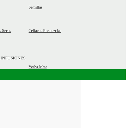
Semillas
s Secas
Celíacos Premezclas
 INFUSIONES
Yerba Mate