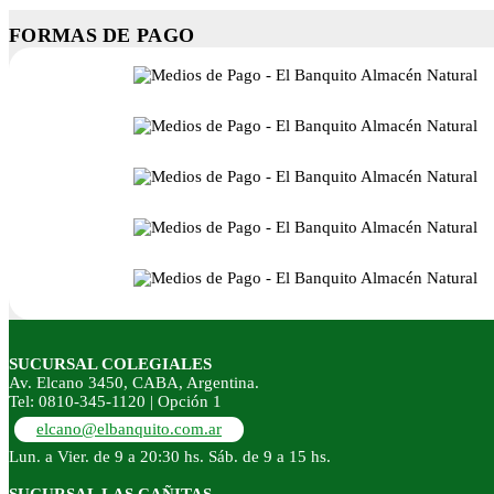
FORMAS DE PAGO
SUCURSAL COLEGIALES
Av. Elcano 3450, CABA, Argentina.
Tel: 0810-345-1120 | Opción 1
elcano@elbanquito.com.ar
Lun. a Vier. de 9 a 20:30 hs. Sáb. de 9 a 15 hs.