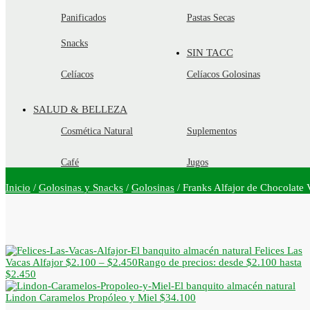
Panificados
Pastas Secas
Snacks
SIN TACC
Celíacos
Celíacos Golosinas
SALUD & BELLEZA
Cosmética Natural
Suplementos
Café
Jugos
Inicio
/
Golosinas y Snacks
/
Golosinas
/
Franks Alfajor de Chocolate
Felices Las
Vacas Alfajor
$
2.100
–
$
2.450
Rango de precios: desde $2.100 hasta
$2.450
Lindon Caramelos Propóleo y Miel
$
34.100