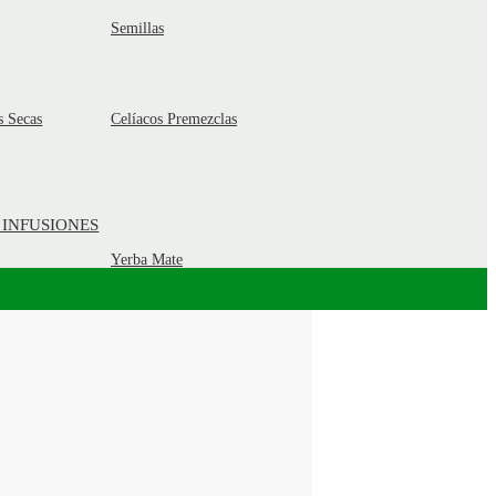
Semillas
s Secas
Celíacos Premezclas
 INFUSIONES
Yerba Mate