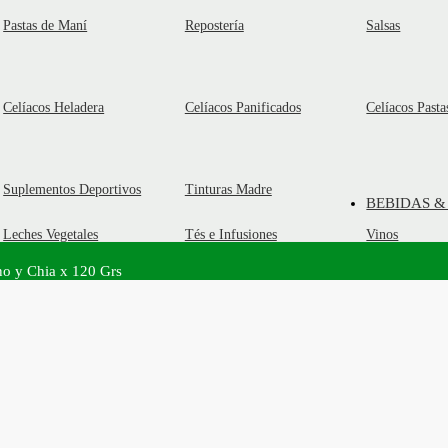
Pastas de Maní
Repostería
Salsas
Celíacos Heladera
Celíacos Panificados
Celíacos Pasta
Suplementos Deportivos
Tinturas Madre
BEBIDAS &
Leches Vegetales
Tés e Infusiones
Vinos
no y Chia x 120 Grs