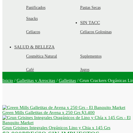
Panificados
Pastas Secas
Snacks
SIN TACC
Celíacos
Celíacos Golosinas
SALUD & BELLEZA
Cosmética Natural
Suplementos
Café
Jugos
Inicio
/
Galletitas y Arrocitas
/
Galletitas
/
Grun Crackers Orgánicas Li
Green Mills Galletitas de Avena x 250 Grs
$
3.400
Grun Grisines Integrales Orgánicos Lino y Chia x 145 Grs