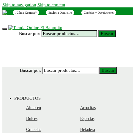
Skip to navigation
Skip to content
¿Cómo Comprar?
Envíos a Domicilio
Cambios y Devoluciones
INICIO
NOSOTROS
SUCURSALES
CONTACTO
Buscar por:
Buscar
Buscar por:
Buscar
PRODUCTOS
Almacén
Arrocitas
Dulces
Especias
Granolas
Heladera