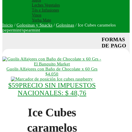
Jugos
Leches Vegetales
Tés e Infusiones
Vinos
Yerba Mate
Inicio
/
Golosinas y Snacks
/
Golosinas
/
Ice Cubes caramelos
pepermint/spearmint
FORMAS
DE PAGO
Guolis Alfajores con Baño de Chocolate x 60 Grs
$
4.050
Ice cubes raspberry
$
59
PRECIO SIN IMPUESTOS
NACIONALES:
$ 48,76
Ice Cubes
caramelos