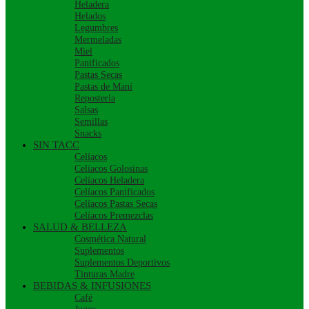
Heladera
Helados
Legumbres
Mermeladas
Miel
Panificados
Pastas Secas
Pastas de Maní
Repostería
Salsas
Semillas
Snacks
SIN TACC
Celíacos
Celíacos Golosinas
Celíacos Heladera
Celíacos Panificados
Celíacos Pastas Secas
Celíacos Premezclas
SALUD & BELLEZA
Cosmética Natural
Suplementos
Suplementos Deportivos
Tinturas Madre
BEBIDAS & INFUSIONES
Café