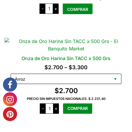
Natural
elegir
-
+
COMPRAR
POP
en
Rallado
Veggie
la
x
100
página
Grs
del
cantidad
producto
Onza de Oro Harina Sin TACC x 500 Grs
Rango
$
2.700
–
$
3.300
de
precios:
$
2.700
desde
PRECIO SIN IMPUESTOS NACIONALES:
$ 2.231,40
$2.700
Onza
-
+
COMPRAR
hasta
de
Oro
$3.300
Harina
Este
Sin
producto
TACC
x