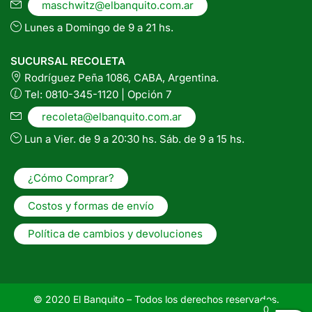
maschwitz@elbanquito.com.ar
Lunes a Domingo de 9 a 21 hs.
SUCURSAL RECOLETA
Rodríguez Peña 1086, CABA, Argentina.
Tel: 0810-345-1120 | Opción 7
recoleta@elbanquito.com.ar
Lun a Vier. de 9 a 20:30 hs. Sáb. de 9 a 15 hs.
¿Cómo Comprar?
Costos y formas de envío
Política de cambios y devoluciones
© 2020 El Banquito – Todos los derechos reservados.
0