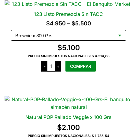
123 Listo Premezcla Sin TACC
Rango
$
4.950
–
$
5.500
de
precios:
$
5.100
desde
PRECIO SIN IMPUESTOS NACIONALES:
$ 4.214,88
$4.950
123
-
+
COMPRAR
hasta
Listo
Premezcla
$5.500
Sin
Este
TACC
producto
cantidad
tiene
varias
variantes.
Las
Natural POP Rallado Veggie x 100 Grs
opciones
$
2.100
se
pueden
PRECIO SIN IMPUESTOS NACIONALES:
$ 1.735,54