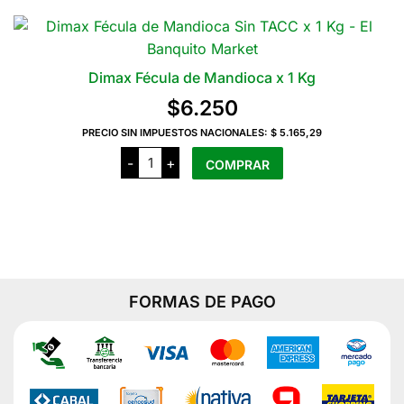
tiene
500
Grs
varias
cantidad
variantes.
Las
Dimax Fécula de Mandioca x 1 Kg
opciones
$
6.250
se
pueden
PRECIO SIN IMPUESTOS NACIONALES:
$ 5.165,29
Dimax
elegir
-
+
COMPRAR
Fécula
en
de
Mandioca
la
x
1
página
Kg
del
cantidad
producto
FORMAS DE PAGO