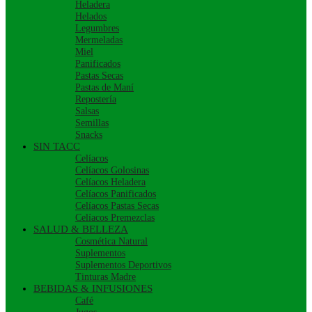
Heladera
Helados
Legumbres
Mermeladas
Miel
Panificados
Pastas Secas
Pastas de Maní
Repostería
Salsas
Semillas
Snacks
SIN TACC
Celíacos
Celíacos Golosinas
Celíacos Heladera
Celíacos Panificados
Celíacos Pastas Secas
Celíacos Premezclas
SALUD & BELLEZA
Cosmética Natural
Suplementos
Suplementos Deportivos
Tinturas Madre
BEBIDAS & INFUSIONES
Café