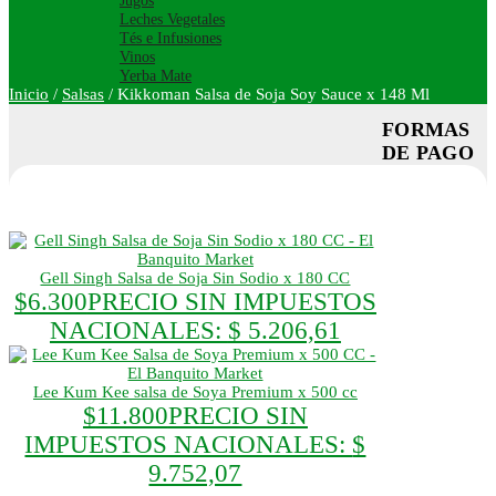
Jugos
Leches Vegetales
Tés e Infusiones
Vinos
Yerba Mate
Inicio
/
Salsas
/
Kikkoman Salsa de Soja Soy Sauce x 148 Ml
FORMAS
DE PAGO
Gell Singh Salsa de Soja Sin Sodio x 180 CC
$
6.300
PRECIO SIN IMPUESTOS
NACIONALES:
$ 5.206,61
Lee Kum Kee salsa de Soya Premium x 500 cc
$
11.800
PRECIO SIN
IMPUESTOS NACIONALES:
$
9.752,07