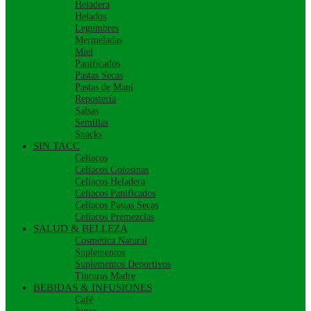
Heladera
Helados
Legumbres
Mermeladas
Miel
Panificados
Pastas Secas
Pastas de Maní
Repostería
Salsas
Semillas
Snacks
SIN TACC
Celíacos
Celíacos Golosinas
Celíacos Heladera
Celíacos Panificados
Celíacos Pastas Secas
Celíacos Premezclas
SALUD & BELLEZA
Cosmética Natural
Suplementos
Suplementos Deportivos
Tinturas Madre
BEBIDAS & INFUSIONES
Café