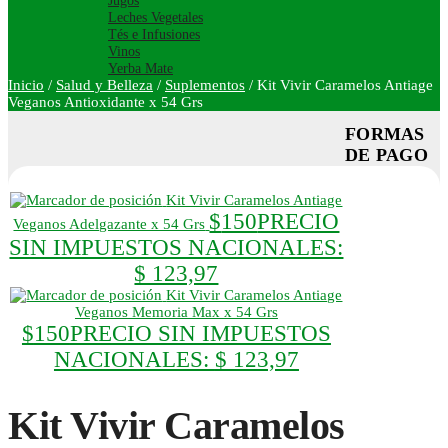
Jugos
Leches Vegetales
Tés e Infusiones
Vinos
Yerba Mate
Inicio
/
Salud y Belleza
/
Suplementos
/
Kit Vivir Caramelos Antiage
Veganos Antioxidante x 54 Grs
FORMAS
DE PAGO
Kit Vivir Caramelos Antiage
$
150
PRECIO
Veganos Adelgazante x 54 Grs
SIN IMPUESTOS NACIONALES:
$ 123,97
Kit Vivir Caramelos Antiage
Veganos Memoria Max x 54 Grs
$
150
PRECIO SIN IMPUESTOS
NACIONALES:
$ 123,97
Kit Vivir Caramelos